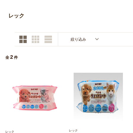
お買い物ガイド
レック
日用品（デイリー）
リビング雑貨
お問い合わせ
トリマーグッズ
シニアサポート
絞り込み
2
全
件
レック
レック