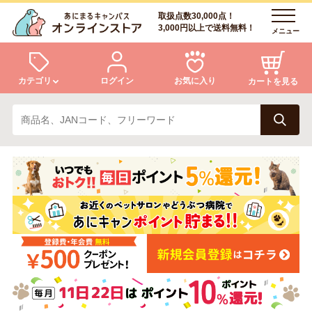
取扱点数30,000点！
3,000円以上で送料無料！
メニュー
カテゴリ
ログイン
お気に入り
カートを見る
犬
猫
ログイン
会員登録
小動物・鳥
アクア・爬虫類・昆虫
あにまるキャンパスについて
アフターサービス
ドッグフード
キャットフード
商品リクエスト
美容・ケア用品
服・おさんぽ用品