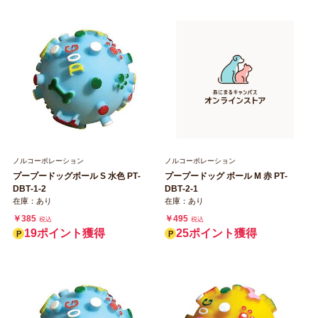
ノルコーポレーション
ノルコーポレーション
プープードッグボール S 水色 PT‐
プープードッグ ボール M 赤 PT‐
DBT‐1‐2
DBT‐2‐1
在庫：あり
在庫：あり
￥385
￥495
税込
税込
19ポイント獲得
25ポイント獲得