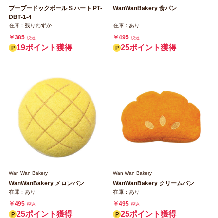
プープードックボール S ハート PT‐
WanWanBakery 食パン
DBT‐1‐4
在庫：残りわずか
在庫：あり
￥385
￥495
税込
税込
19ポイント獲得
25ポイント獲得
Wan Wan Bakery
Wan Wan Bakery
WanWanBakery メロンパン
WanWanBakery クリームパン
在庫：あり
在庫：あり
￥495
￥495
税込
税込
25ポイント獲得
25ポイント獲得