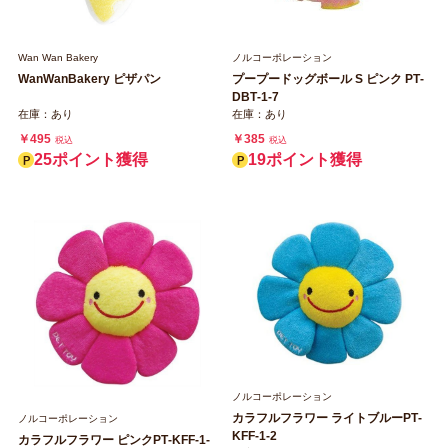
Wan Wan Bakery
ノルコーポレーション
WanWanBakery ピザパン
プープードッグボール S ピンク PT‐
DBT‐1‐7
在庫：あり
在庫：あり
￥495
￥385
税込
税込
25ポイント獲得
19ポイント獲得
ノルコーポレーション
カラフルフラワー ライトブルーPT‐
ノルコーポレーション
KFF‐1‐2
カラフルフラワー ピンクPT‐KFF‐1‐