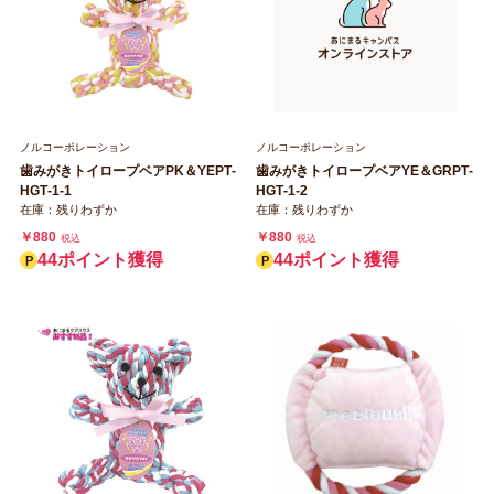
ノルコーポレーション
ノルコーポレーション
歯みがきトイロープベアPK＆YEPT‐
歯みがきトイロープベアYE＆GRPT‐
HGT‐1‐1
HGT‐1‐2
在庫：残りわずか
在庫：残りわずか
￥880
￥880
税込
税込
44ポイント獲得
44ポイント獲得