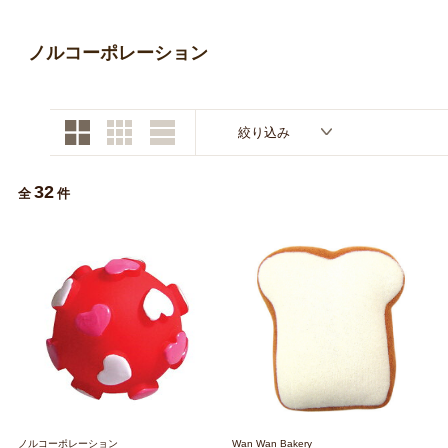
お買い物ガイド
ノルコーポレーション
日用品（デイリー）
リビング雑貨
お問い合わせ
トリマーグッズ
シニアサポート
絞り込み
32
全
件
ノルコーポレーション
Wan Wan Bakery