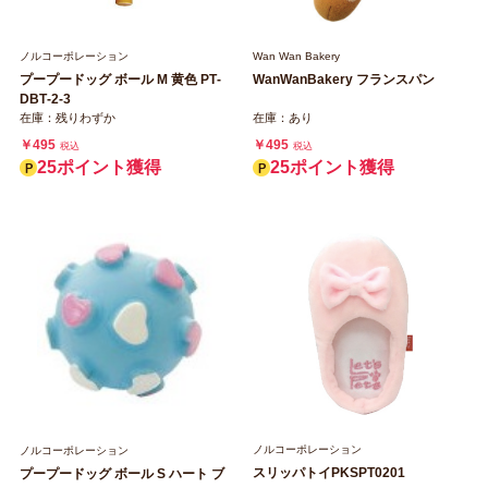
ノルコーポレーション
Wan Wan Bakery
プープードッグ ボール M 黄色 PT‐
WanWanBakery フランスパン
DBT‐2‐3
在庫：残りわずか
在庫：あり
￥495
￥495
税込
税込
25ポイント獲得
25ポイント獲得
ノルコーポレーション
ノルコーポレーション
スリッパトイPKSPT0201
プープードッグ ボール S ハート ブ