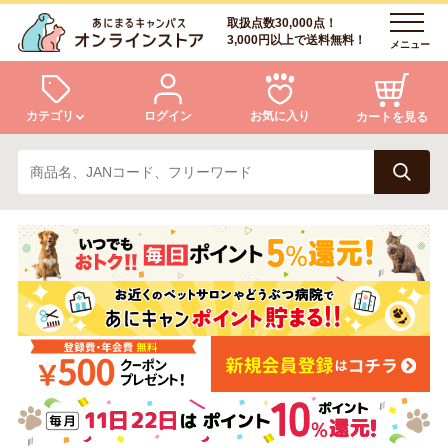
取扱点数30,000点！
3,000円以上で送料無料！
メニュー
カテゴリ
ログイン
お気に入り
カートを見る
犬
猫
ログイン
会員登録
小動物・鳥
アクア・爬虫類・昆虫
あにまるキャンパスについて
アフターサービス
ドッグフード
キャットフード
商品リクエスト
美容・ケア用品
服・おさんぽ用品