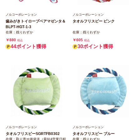
ノルコーポレーション
ノルコーポレーション
歯みがきトイロープベアマゼンタ＆
タオルフリスビー ピンク
BLPT‐HGT‐1‐3
在庫：残りわずか
在庫：残りわずか
￥880
￥605
税込
税込
44ポイント獲得
30ポイント獲得
ノルコーポレーション
ノルコーポレーション
タオルフリスビーSGRTFB0302
タオルフリスビー ブルー
在庫：取り寄せ後発送（最短4営業日程
在庫：残りわずか