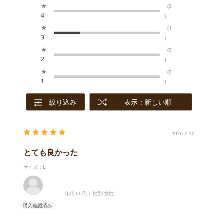
★
(0
4
)
★
(1
3
)
★
(0
2
)
★
(0
1
)
絞り込み
表示：新しい順
2026.7.10
とても良かった
サイズ：L
年代:
60代
性別:
女性