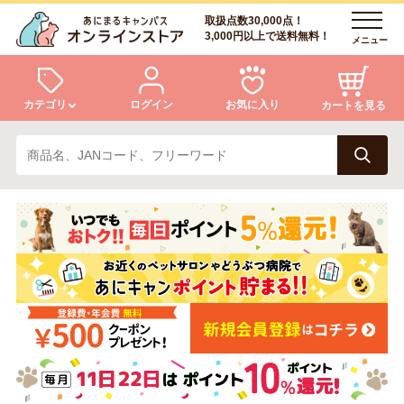
取扱点数30,000点！
3,000円以上で送料無料！
メニュー
カテゴリ
ログイン
お気に入り
カートを見る
犬
猫
ログイン
会員登録
小動物・鳥
アクア・爬虫類・昆虫
あにまるキャンパスについて
アフターサービス
ドッグフード
キャットフード
商品リクエスト
美容・ケア用品
服・おさんぽ用品