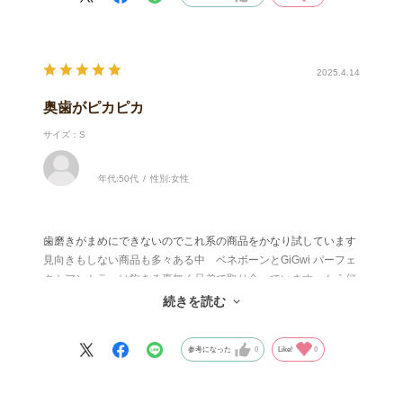
2025.4.14
奥歯がピカピカ
サイズ：S
年代:
50代
性別:
女性
歯磨きがまめにできないのでこれ系の商品をかなり試しています
見向きもしない商品も多々ある中 ベネボーンとGiGwi パーフェ
クトアントラーは飽きる事無く兄弟で取り合っています もう何
回購入したことか お陰で奥歯はピカピカです
続きを読む
参考になった
0
Like!
0