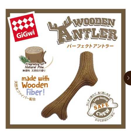
お買い物ガイド
日用品（デイリー）
リビング雑貨
お問い合わせ
トリマーグッズ
シニアサポート