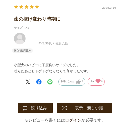
2025.3.16
歯の抜け変わり時期に
サイズ：XS
年代:
50代
性別:
女性
小型犬のパピーに丁度良いサイズでした。
噛んだあともトゲトゲならなくて良かったです。
参考になった
0
Like!
0
絞り込み
表示：新しい順
※レビューを書くには
ログイン
が必要です。