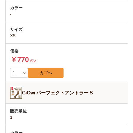
-
XS
￥770
税込
カゴへ
GiGwi パーフェクトアントラー S
1