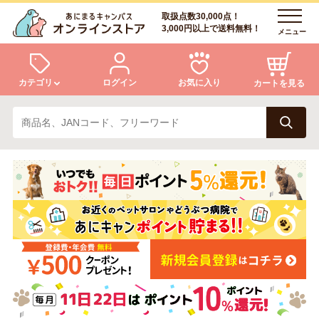
取扱点数30,000点！
3,000円以上で送料無料！
メニュー
カテゴリ
ログイン
お気に入り
カートを見る
犬
猫
ログイン
会員登録
小動物・鳥
アクア・爬虫類・昆虫
あにまるキャンパスについて
アフターサービス
ドッグフード
キャットフード
商品リクエスト
美容・ケア用品
服・おさんぽ用品