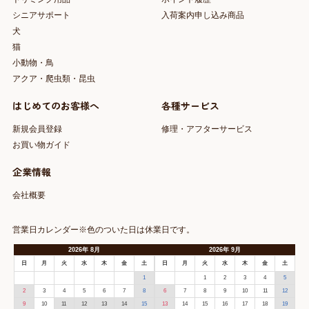
シニアサポート
入荷案内申し込み商品
犬
猫
小動物・鳥
アクア・爬虫類・昆虫
はじめてのお客様へ
各種サービス
新規会員登録
修理・アフターサービス
お買い物ガイド
企業情報
会社概要
営業日カレンダー※色のついた日は休業日です。
2026
年
8月
2026
年
9月
日
月
火
水
木
金
土
日
月
火
水
木
金
土
1
1
2
3
4
5
2
3
4
5
6
7
8
6
7
8
9
10
11
12
9
10
11
12
13
14
15
13
14
15
16
17
18
19