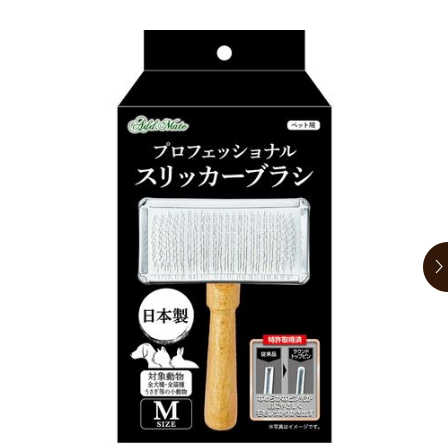
お買い物ガイド
日用品（デイリー）
リビング雑貨
お問い合わせ
トリマーグッズ
シニアサポート