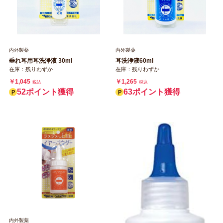
内外製薬
内外製薬
垂れ耳用耳洗浄液 30ml
耳洗浄液60ml
在庫：残りわずか
在庫：残りわずか
￥1,045
￥1,265
税込
税込
52ポイント獲得
63ポイント獲得
内外製薬