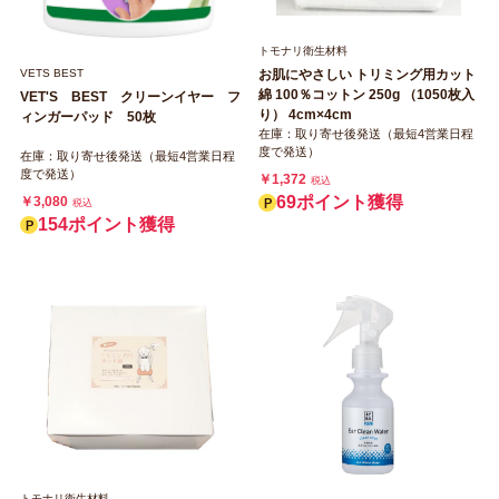
トモナリ衛生材料
VETS BEST
お肌にやさしい トリミング用カット
綿 100％コットン 250g （1050枚入
VET'S BEST クリーンイヤー フ
り） 4cm×4cm
ィンガーパッド 50枚
在庫：取り寄せ後発送（最短4営業日程
度で発送）
在庫：取り寄せ後発送（最短4営業日程
度で発送）
￥1,372
税込
69ポイント獲得
￥3,080
税込
154ポイント獲得
トモナリ衛生材料