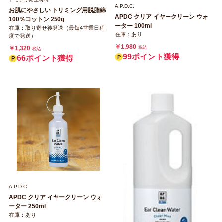
A.P.D.C.
お肌にやさしい トリミング用脱脂綿
APDC クリア イヤークリーン ウォ
100％コットン 250g
ーター 100ml
在庫：取り寄せ後発送（最短4営業日程
在庫：あり
度で発送）
￥1,980
税込
￥1,320
税込
99ポイント獲得
66ポイント獲得
A.P.D.C.
APDC クリア イヤークリーン ウォ
ーター 250ml
在庫：あり