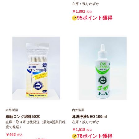
在庫：残りわずか
￥1,892
税込
95ポイント獲得
内外製薬
内外製薬
紙軸ロング綿棒50本
耳洗浄液NEO 100ml
在庫：取り寄せ後発送（最短4営業日程
在庫：残りわずか
度で発送）
￥1,518
税込
￥462
税込
76ポイント獲得