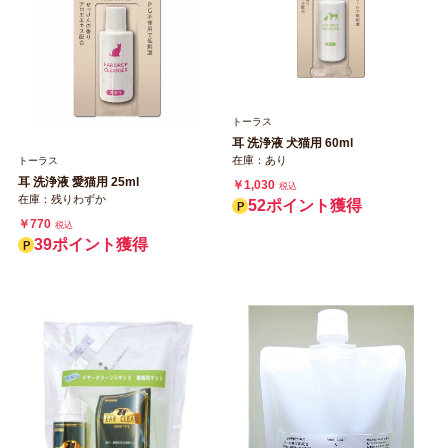
トーラス
耳 洗浄液 犬猫用 60ml
在庫：あり
トーラス
耳 洗浄液 愛猫用 25ml
￥1,030
税込
在庫：残りわずか
52ポイント獲得
￥770
税込
39ポイント獲得