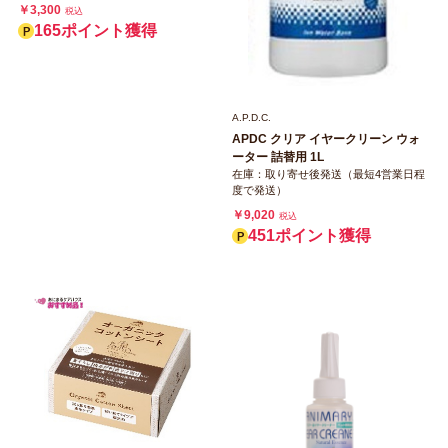
￥3,300
税込
165ポイント獲得
A.P.D.C.
APDC クリア イヤークリーン ウォ
ーター 詰替用 1L
在庫：取り寄せ後発送（最短4営業日程
度で発送）
￥9,020
税込
451ポイント獲得