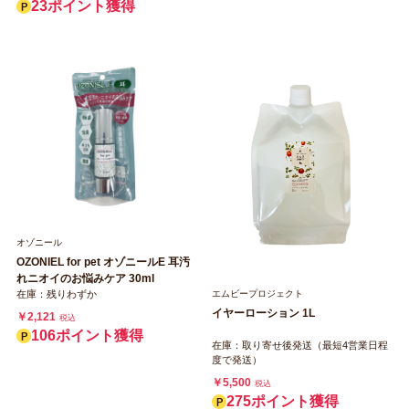
23ポイント獲得
オゾニール
OZONIEL for pet オゾニールE 耳汚
れニオイのお悩みケア 30ml
エムビープロジェクト
在庫：残りわずか
イヤーローション 1L
￥2,121
税込
106ポイント獲得
在庫：取り寄せ後発送（最短4営業日程
度で発送）
￥5,500
税込
275ポイント獲得