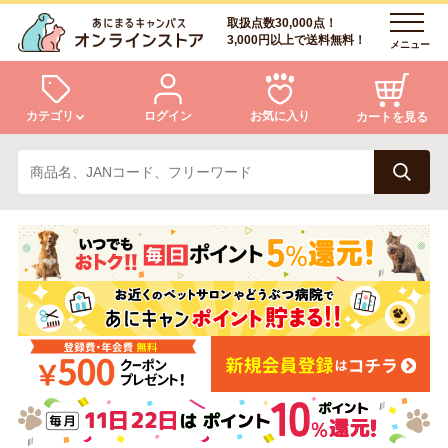
取扱点数30,000点！
3,000円以上で送料無料！
メニュー
カテゴリ
ログイン
お気に入り
カートを見る
犬
猫
ログイン
会員登録
小動物・鳥
アクア・爬虫類・昆虫
あにまるキャンパスについて
アフターサービス
ドッグフード
キャットフード
商品リクエスト
美容・ケア用品
服・おさんぽ用品