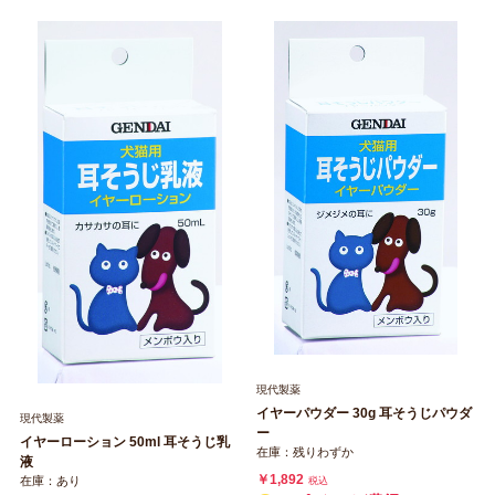
現代製薬
イヤーパウダー 30g 耳そうじパウダ
現代製薬
ー
イヤーローション 50ml 耳そうじ乳
在庫：残りわずか
液
￥1,892
在庫：あり
税込