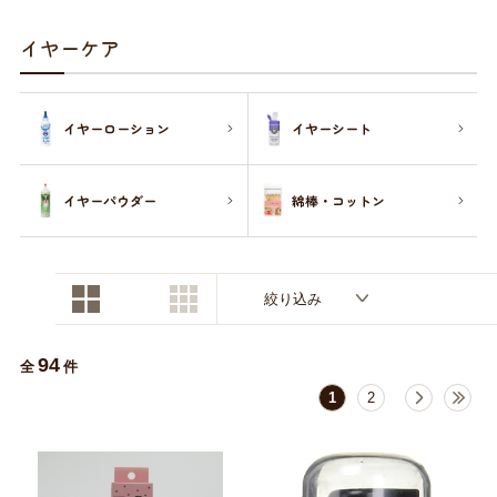
お買い物ガイド
イヤーケア
日用品（デイリー）
リビング雑貨
お問い合わせ
イヤーローション
イヤーシート
トリマーグッズ
シニアサポート
イヤーパウダー
綿棒・コットン
絞り込み
94
全
件
1
2