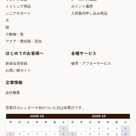
トリミング用品
ポイント履歴
シニアサポート
入荷案内申し込み商品
犬
猫
小動物・鳥
アクア・爬虫類・昆虫
はじめてのお客様へ
各種サービス
新規会員登録
修理・アフターサービス
お買い物ガイド
企業情報
会社概要
営業日カレンダー※色のついた日は休業日です。
2026
年
8月
2026
年
9月
日
月
火
水
木
金
土
日
月
火
水
木
金
土
1
1
2
3
4
5
2
3
4
5
6
7
8
6
7
8
9
10
11
12