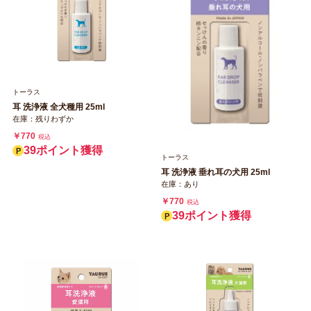
トーラス
耳 洗浄液 全犬種用 25ml
在庫：残りわずか
￥770
税込
39ポイント獲得
トーラス
耳 洗浄液 垂れ耳の犬用 25ml
在庫：あり
￥770
税込
39ポイント獲得