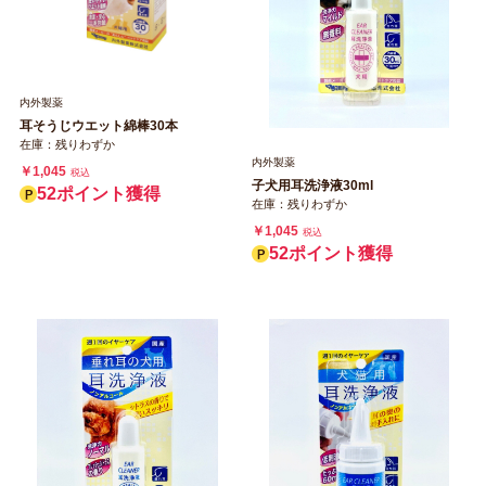
内外製薬
耳そうじウエット綿棒30本
在庫：残りわずか
内外製薬
￥1,045
税込
子犬用耳洗浄液30ml
52ポイント獲得
在庫：残りわずか
￥1,045
税込
52ポイント獲得