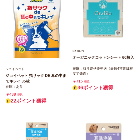
BYRON
オーガニックコットンシート 60枚入
在庫：取り寄せ後発送（最短4営業日程
ジョイペット
度で発送）
ジョイペット 指サック DE 耳の中ま
でキレイ 35枚
￥715
税込
在庫：あり
36ポイント獲得
￥438
税込
22ポイント獲得