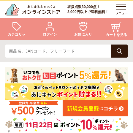
取扱点数30,000点！
3,000円以上で送料無料！
メニュー
カテゴリ
ログイン
お気に入り
カートを見る
犬
猫
ログイン
会員登録
小動物・鳥
アクア・爬虫類・昆虫
あにまるキャンパスについて
アフターサービス
ドッグフード
キャットフード
商品リクエスト
美容・ケア用品
服・おさんぽ用品