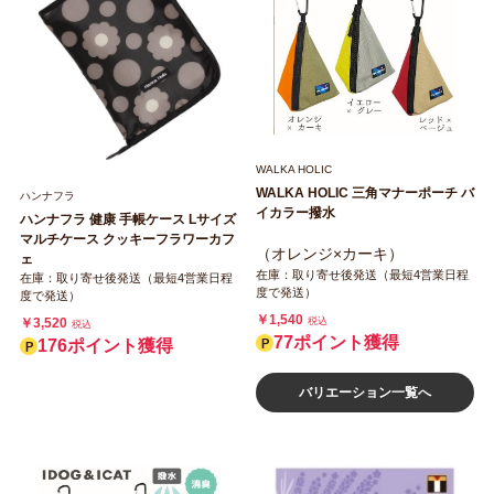
WALKA HOLIC
WALKA HOLIC 三角マナーポーチ バ
ハンナフラ
イカラー撥水
ハンナフラ 健康 手帳ケース Lサイズ
マルチケース クッキーフラワーカフ
（オレンジ×カーキ）
ェ
在庫：取り寄せ後発送（最短4営業日程
在庫：取り寄せ後発送（最短4営業日程
度で発送）
度で発送）
￥1,540
￥3,520
税込
税込
77ポイント獲得
176ポイント獲得
バリエーション一覧へ