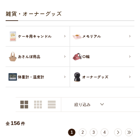
お買い物ガイド
雑貨・オーナーグッズ
日用品（デイリー）
リビング雑貨
お問い合わせ
ケーキ用キャンドル
メモリアル
トリマーグッズ
シニアサポート
おさんぽ用品
口輪
体重計・温度計
オーナーグッズ
絞り込み
156
全
件
1
2
3
4