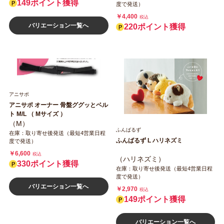
149ポイント獲得
度で発送）
￥4,400
税込
バリエーション一覧へ
220ポイント獲得
アニサポ
アニサポ オーナー 骨盤ググッとベル
ト M/L （ Mサイズ ）
（M）
ふんばるず
在庫：取り寄せ後発送（最短4営業日程
ふんばるず L ハリネズミ
度で発送）
￥6,600
税込
（ハリネズミ）
330ポイント獲得
在庫：取り寄せ後発送（最短4営業日程
度で発送）
バリエーション一覧へ
￥2,970
税込
149ポイント獲得
バリエーション一覧へ