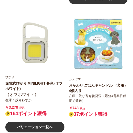
ぴかり
カメヤマ
充電式ぴかり MINILIGHT 各色 (オフ
おかわり ごはんキャンドル （犬用）
ホワイト)
4個入り
（オフホワイト）
在庫：取り寄せ後発送（最短4営業日程
在庫：残りわずか
度で発送）
￥3,278
￥748
税込
税込
164ポイント獲得
37ポイント獲得
バリエーション一覧へ