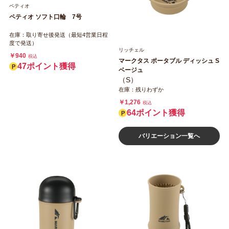
ペティオ
ペティオ ソフト口輪 7号
在庫：取り寄せ後発送（最短4営業日程
度で発送）
リッチェル
￥940
税込
マークタス ポータブル ディッシュ S
47ポイント獲得
ベージュ
（S）
在庫：残りわずか
￥1,276
税込
64ポイント獲得
バリエーション一覧へ