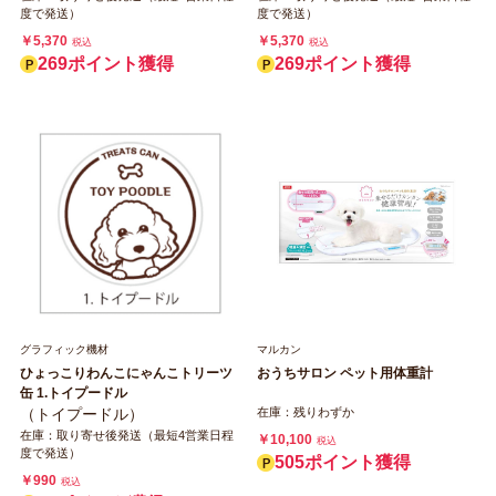
度で発送）
度で発送）
￥5,370
￥5,370
税込
税込
269ポイント獲得
269ポイント獲得
グラフィック機材
マルカン
ひょっこりわんこにゃんこトリーツ
おうちサロン ペット用体重計
缶 1.トイプードル
（トイプードル）
在庫：残りわずか
在庫：取り寄せ後発送（最短4営業日程
￥10,100
税込
度で発送）
505ポイント獲得
￥990
税込