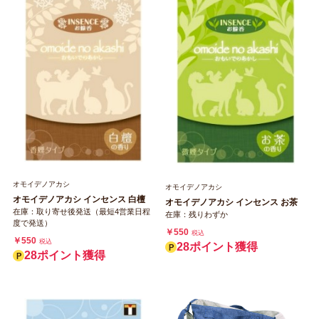
オモイデノアカシ
オモイデノアカシ
オモイデノアカシ インセンス 白檀
オモイデノアカシ インセンス お茶
在庫：取り寄せ後発送（最短4営業日程
在庫：残りわずか
度で発送）
￥550
税込
￥550
税込
28ポイント獲得
28ポイント獲得