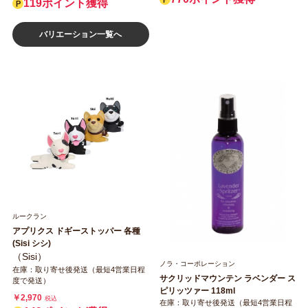
119ポイント獲得
バリエーション一覧へ
ルークラン
アプリクス ドギーストッパー 各種
(Sisi シシ)
（Sisi）
ノラ・コーポレーション
在庫：取り寄せ後発送（最短4営業日程
サクリッドマウンテン ラベンダー ス
度で発送）
ピリッツァー 118ml
￥2,970
税込
在庫：取り寄せ後発送（最短4営業日程