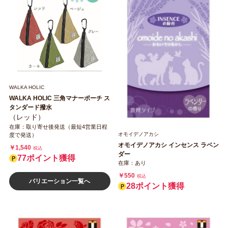
WALKA HOLIC
WALKA HOLIC 三角マナーポーチ ス
タンダード撥水
（レッド）
在庫：取り寄せ後発送（最短4営業日程
オモイデノアカシ
度で発送）
オモイデノアカシ インセンス ラベン
￥1,540
税込
ダー
77ポイント獲得
在庫：あり
￥550
税込
バリエーション一覧へ
28ポイント獲得