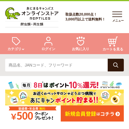
取扱点数20,000点！
3,000円以上で送料無料！
メニュー
カテゴリ
ログイン
お気に入り
カートを見る
ログイン
トカゲ
ヘビ
ログイン
会員登録
会員登録
あにまるキャンパスについて
カメ
両生類
あにまるキャンパスについて
アフターサービス
アフターサービス
商品リクエスト