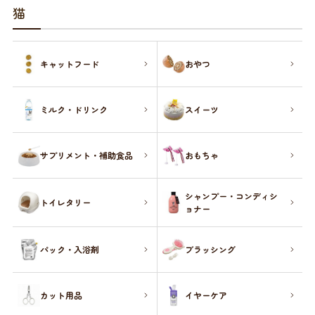
商品リクエスト
お買い物ガイド
猫
お買い物ガイド
お問い合わせ
キャットフード
おやつ
お問い合わせ
ミルク・ドリンク
スイーツ
サプリメント・補助食品
おもちゃ
シャンプー・コンディシ
トイレタリー
ョナー
パック・入浴剤
ブラッシング
カット用品
イヤーケア