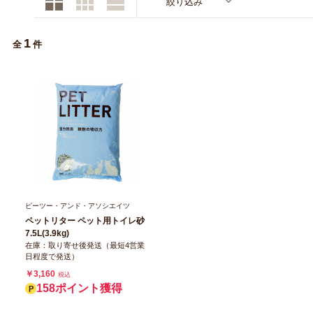
絞り込み
1
全
件
ピーツー・アンド・アソシエイツ
ペットリター ペット用トイレ砂
7.5L(3.9kg)
在庫：取り寄せ後発送（最短4営業
日程度で発送）
￥3,160
税込
158ポイント獲得