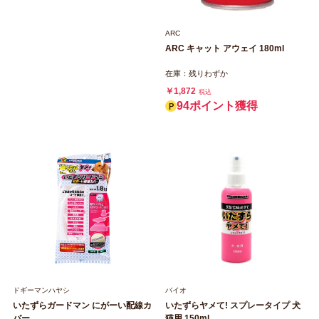
ARC
ARC キャット アウェイ 180ml
在庫：残りわずか
￥1,872
税込
94ポイント獲得
ドギーマンハヤシ
バイオ
いたずらガードマン にがーい配線カ
いたずらヤメて! スプレータイプ 犬
バー
猫用 150ml