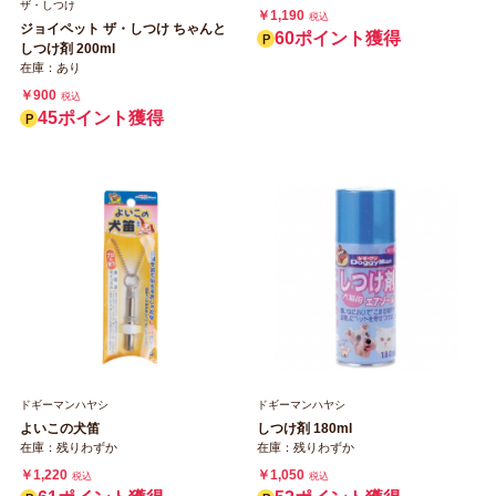
ザ・しつけ
￥1,190
税込
ジョイペット ザ・しつけ ちゃんと
60ポイント獲得
しつけ剤 200ml
在庫：あり
￥900
税込
45ポイント獲得
ドギーマンハヤシ
ドギーマンハヤシ
よいこの犬笛
しつけ剤 180ml
在庫：残りわずか
在庫：残りわずか
￥1,220
￥1,050
税込
税込