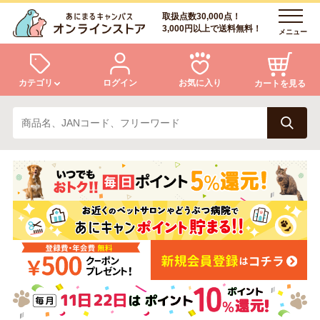
取扱点数30,000点！
3,000円以上で送料無料！
メニュー
カテゴリ
ログイン
お気に入り
カートを見る
犬
猫
ログイン
会員登録
小動物・鳥
アクア・爬虫類・昆虫
あにまるキャンパスについて
アフターサービス
ドッグフード
キャットフード
商品リクエスト
美容・ケア用品
服・おさんぽ用品