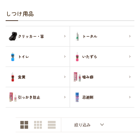
お買い物ガイド
しつけ用品
日用品（デイリー）
リビング雑貨
お問い合わせ
クリッカー・笛
トータル
トリマーグッズ
シニアサポート
トイレ
いたずら
食糞
噛み癖
引っかき防止
忌避剤
絞り込み