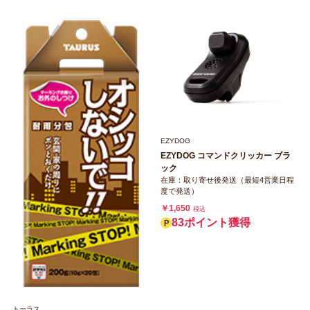
EZYDOG
EZYDOG コマンドクリッカー ブラ
ック
在庫：取り寄せ後発送（最短4営業日程
度で発送）
￥1,650
税込
83ポイント獲得
トーラス