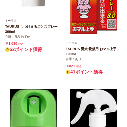
トーラス
TAURUS しつけまるごとスプレー
300ml
在庫：残りわずか
トーラス
￥1,030
税込
TAURUS 愛犬 愛猫用 おマル上手
52ポイント獲得
100ml
在庫：あり
￥821
税込
41ポイント獲得