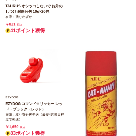
TAURUS オシッコしないで お外の
しつけ 耐雨分包 10g×20包
在庫：残りわずか
￥821
税込
41ポイント獲得
EZYDOG
EZYDOG コマンドクリッカー レッ
ド・ブラック（レッド）
在庫：取り寄せ後発送（最短4営業日程
度で発送）
￥1,650
税込
83ポイント獲得