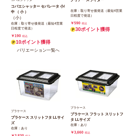
コバエシャッター セパレータ 小/
在庫：取り寄せ後発送（最短4営業
中 （ 小 ）
日程度で発送）
（小）
￥590
在庫：取り寄せ後発送（最短4営業
税込
日程度で発送）
30ポイント獲得
￥190
税込
10ポイント獲得
バリエーション一覧へ
プラケース
プラケース
プラケース フラット スリットフ
プラケース スリットフタ LLサイ
タ LLサイズ
ズ
在庫：あり
在庫：あり
￥3,660
税込
￥3,830