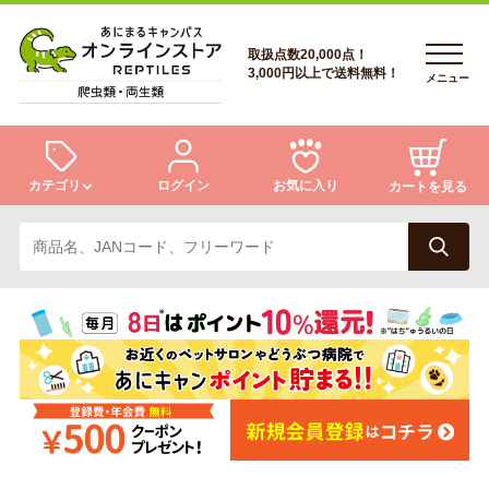
取扱点数20,000点！
3,000円以上で送料無料！
メニュー
カテゴリ
ログイン
お気に入り
カートを見る
ログイン
トカゲ
ヘビ
ログイン
会員登録
会員登録
あにまるキャンパスについて
カメ
両生類
あにまるキャンパスについて
アフターサービス
アフターサービス
商品リクエスト