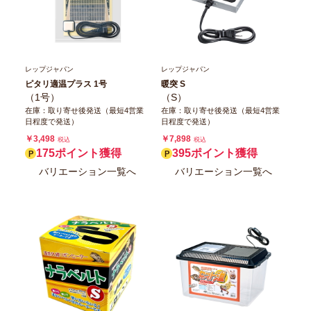
レップジャパン
レップジャパン
ピタリ適温プラス 1号
暖突 S
（1号）
（S）
在庫：取り寄せ後発送（最短4営業
在庫：取り寄せ後発送（最短4営業
日程度で発送）
日程度で発送）
￥3,498
￥7,898
税込
税込
175ポイント獲得
395ポイント獲得
バリエーション一覧へ
バリエーション一覧へ