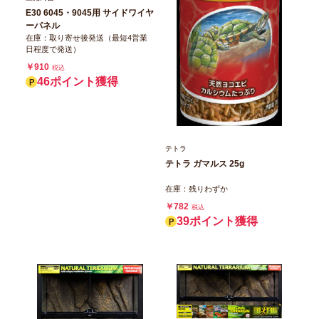
E30 6045・9045用 サイドワイヤ
ーパネル
在庫：取り寄せ後発送（最短4営業
日程度で発送）
￥910
税込
46ポイント獲得
テトラ
テトラ ガマルス 25g
在庫：残りわずか
￥782
税込
39ポイント獲得