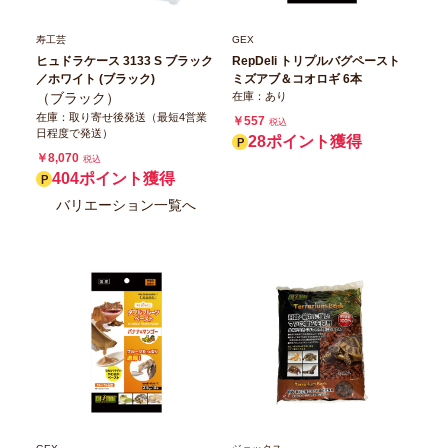
寿工芸
GEX
ヒュドラケース 3133 S ブラック
RepDeli トリプルバグペースト
／ホワイト (ブラック)
ミズアブ＆コオロギ 6本
（ブラック）
在庫：あり
在庫：取り寄せ後発送（最短4営業
￥557
税込
日程度で発送）
28ポイント獲得
￥8,070
税込
404ポイント獲得
バリエーション一覧へ