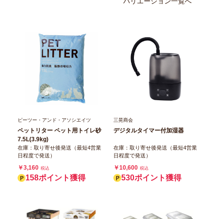
バリエーション一覧へ
ピーツー・アンド・アソシエイツ
三晃商会
ペットリター ペット用トイレ砂
デジタルタイマー付加湿器
7.5L(3.9kg)
在庫：取り寄せ後発送（最短4営業
在庫：取り寄せ後発送（最短4営業
日程度で発送）
日程度で発送）
￥3,160
￥10,600
税込
税込
158ポイント獲得
530ポイント獲得