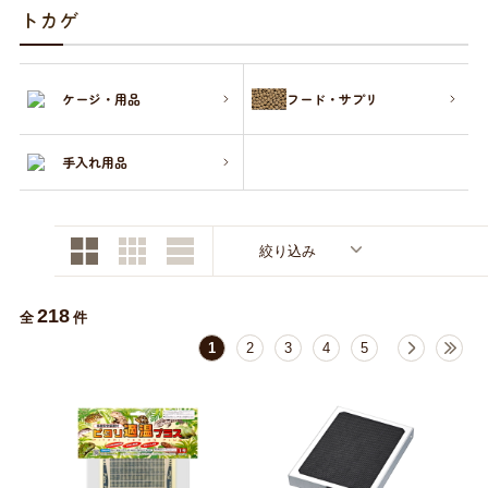
商品リクエスト
お買い物ガイド
トカゲ
お買い物ガイド
お問い合わせ
ケージ・用品
フード・サプリ
お問い合わせ
手入れ用品
絞り込み
218
全
件
1
2
3
4
5