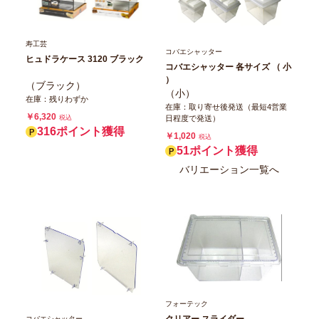
寿工芸
コバエシャッター
ヒュドラケース 3120 ブラック
コバエシャッター 各サイズ （ 小
）
（ブラック）
（小）
在庫：残りわずか
在庫：取り寄せ後発送（最短4営業
￥6,320
税込
日程度で発送）
316ポイント獲得
￥1,020
税込
51ポイント獲得
バリエーション一覧へ
フォーテック
クリアー スライダー
コバエシャッター