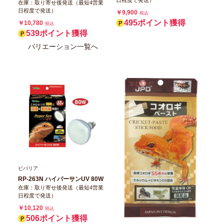
在庫：取り寄せ後発送（最短4営業
日程度で発送）
￥9,900
税込
495ポイント獲得
￥10,780
税込
539ポイント獲得
バリエーション一覧へ
ビバリア
RP-263N ハイパーサンUV 80W
在庫：取り寄せ後発送（最短4営業
日程度で発送）
￥10,120
税込
506ポイント獲得