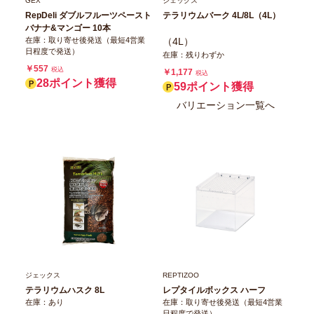
GEX
ジェックス
RepDeli ダブルフルーツペースト
テラリウムバーク 4L/8L（4L）
バナナ&マンゴー 10本
在庫：取り寄せ後発送（最短4営業
（4L）
日程度で発送）
在庫：残りわずか
￥557
税込
￥1,177
税込
28ポイント獲得
59ポイント獲得
バリエーション一覧へ
ジェックス
REPTIZOO
テラリウムハスク 8L
レプタイルボックス ハーフ
在庫：あり
在庫：取り寄せ後発送（最短4営業
日程度で発送）