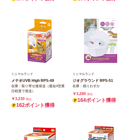
ミニマルランド
ミニマルランド
メテオUVB High RPS‐49
ジオグラウンド RPS‐51
在庫：取り寄せ後発送（最短4営業
在庫：残りわずか
日程度で発送）
￥3,280
税込
￥3,230
税込
164ポイント獲得
162ポイント獲得