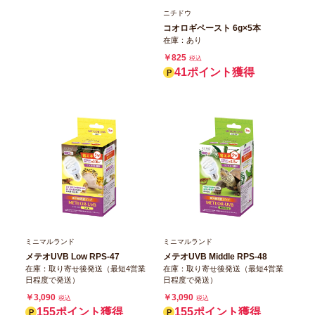
ニチドウ
コオロギペースト 6g×5本
在庫：あり
￥825
税込
41ポイント獲得
ミニマルランド
ミニマルランド
メテオUVB Low RPS‐47
メテオUVB Middle RPS‐48
在庫：取り寄せ後発送（最短4営業
在庫：取り寄せ後発送（最短4営業
日程度で発送）
日程度で発送）
￥3,090
￥3,090
税込
税込
155ポイント獲得
155ポイント獲得