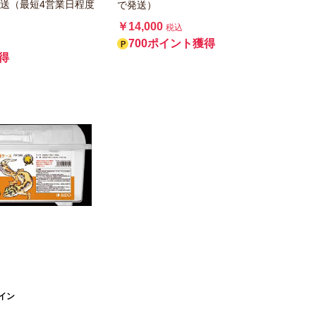
送（最短4営業日程度
で発送）
￥14,000
税込
700ポイント獲得
得
イン