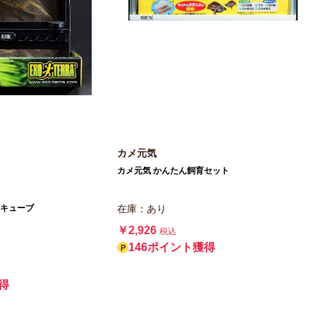
カメ元気
カメ元気 かんたん飼育セット
 キューブ
在庫：あり
￥2,926
税込
146ポイント獲得
得