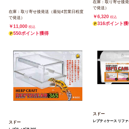
在庫：取り寄せ後発
で発送）
在庫：取り寄せ後発送（最短4営業日程度
￥6,320
税込
で発送）
316ポイント獲
￥11,000
税込
550ポイント獲得
スドー
レプティケース リファ
スドー