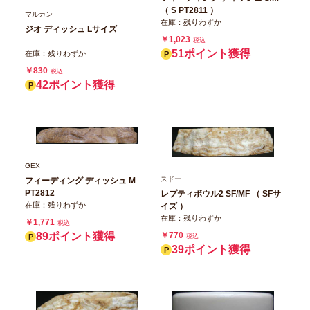
（ S PT2811 ）
マルカン
在庫：残りわずか
ジオ ディッシュ Lサイズ
￥1,023
税込
51ポイント獲得
在庫：残りわずか
￥830
税込
42ポイント獲得
GEX
スドー
フィーディング ディッシュ M
PT2812
レプティボウル2 SF/MF （ SFサ
在庫：残りわずか
イズ ）
在庫：残りわずか
￥1,771
税込
89ポイント獲得
￥770
税込
39ポイント獲得