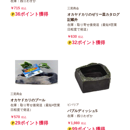
在庫：残りわずか
￥715
三晃商会
税込
36ポイント獲得
オカヤドカリのゼリー皿カタログ
記載外
在庫：取り寄せ後発送（最短4営業
日程度で発送）
￥630
税込
32ポイント獲得
三晃商会
オカヤドカリのプール
ビバリア
在庫：取り寄せ後発送（最短4営業
日程度で発送）
バブルディッシュS
在庫：残りわずか
￥570
税込
29ポイント獲得
￥1,980
税込
99ポイント獲得