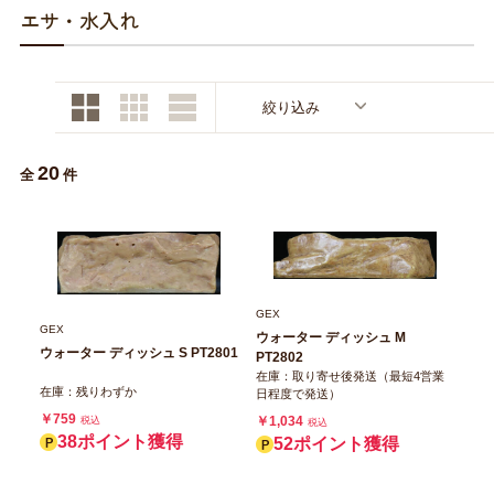
商品リクエスト
お買い物ガイド
エサ・水入れ
お買い物ガイド
お問い合わせ
絞り込み
お問い合わせ
20
全
件
GEX
GEX
ウォーター ディッシュ M
ウォーター ディッシュ S PT2801
PT2802
在庫：取り寄せ後発送（最短4営業
在庫：残りわずか
日程度で発送）
￥759
￥1,034
税込
税込
38ポイント獲得
52ポイント獲得