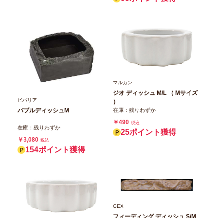
マルカン
ジオ ディッシュ M/L （ Mサイズ
ビバリア
）
在庫：残りわずか
バブルディッシュM
￥490
税込
在庫：残りわずか
25ポイント獲得
￥3,080
税込
154ポイント獲得
GEX
フィーディング ディッシュ S/M