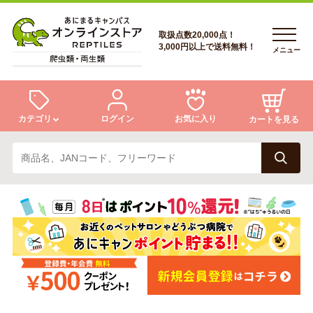
取扱点数20,000点！
3,000円以上で送料無料！
メニュー
カテゴリ
ログイン
お気に入り
カートを見る
ログイン
トカゲ
ヘビ
ログイン
会員登録
会員登録
あにまるキャンパスについて
カメ
両生類
あにまるキャンパスについて
アフターサービス
アフターサービス
商品リクエスト