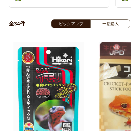
全
34
件
ピックアップ
一括購入