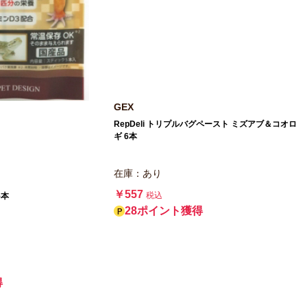
GEX
RepDeli トリプルバグペースト ミズアブ＆コオロ
ギ 6本
在庫：あり
￥557
税込
5本
28ポイント獲得
得