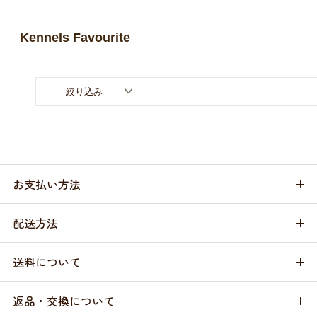
お買い物ガイド
Kennels Favourite
日用品（デイリー）
リビング雑貨
お問い合わせ
トリマーグッズ
シニアサポート
絞り込み
お支払い方法
配送方法
送料について
返品・交換について