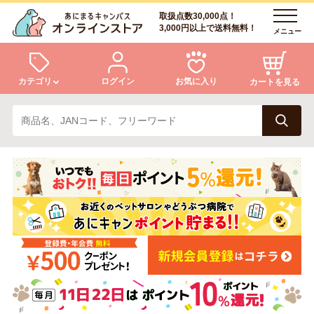
取扱点数30,000点！
3,000円以上で送料無料！
メニュー
カテゴリ
ログイン
お気に入り
カートを見る
犬
猫
ログイン
会員登録
小動物・鳥
アクア・爬虫類・昆虫
あにまるキャンパスについて
アフターサービス
ドッグフード
キャットフード
商品リクエスト
美容・ケア用品
服・おさんぽ用品