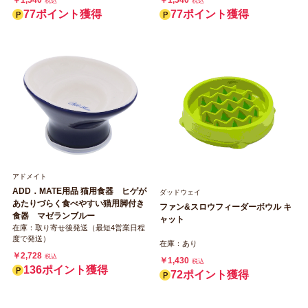
￥1,540
￥1,540
税込
税込
77ポイント獲得
77ポイント獲得
アドメイト
ADD．MATE用品 猫用食器 ヒゲが
ダッドウェイ
あたりづらく食べやすい猫用脚付き
ファン&スロウフィーダーボウル キ
食器 マゼランブルー
ャット
在庫：取り寄せ後発送（最短4営業日程
度で発送）
在庫：あり
￥2,728
税込
￥1,430
税込
136ポイント獲得
72ポイント獲得