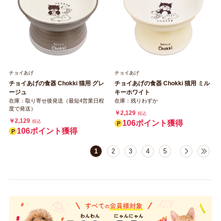
チョイあげ
チョイあげ
チョイあげの食器 Chоkki 猫用 グレ
チョイあげの食器 Chоkki 猫用 ミル
ージュ
キーホワイト
在庫：取り寄せ後発送（最短4営業日程
在庫：残りわずか
度で発送）
￥2,129
税込
￥2,129
税込
106ポイント獲得
106ポイント獲得
1
2
3
4
5