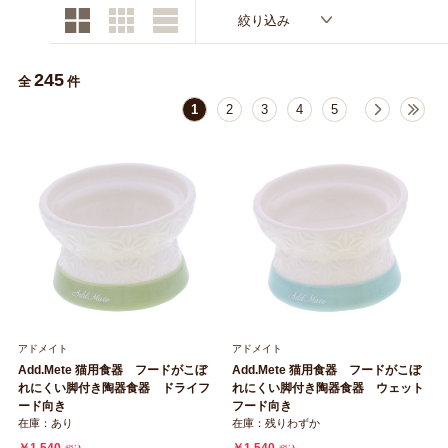
絞り込み
245
全
件
1
2
3
4
5
アドメイト
アドメイト
Add.Mete 猫用食器 フードがこぼ
Add.Mete 猫用食器 フードがこぼ
れにくい脚付き陶器食器 ウェット
れにくい脚付き陶器食器 ドライフ
フード向き
ード向き
在庫：残りわずか
在庫：あり