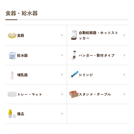
お買い物ガイド
食器・給水器
日用品（デイリー）
リビング雑貨
お問い合わせ
自動給餌器・ホットスト
食器
トリマーグッズ
シニアサポート
ッカー
給水器
ハンガー・取付タイプ
哺乳器
シリンジ
トレー・マット
スタンド・テーブル
備品