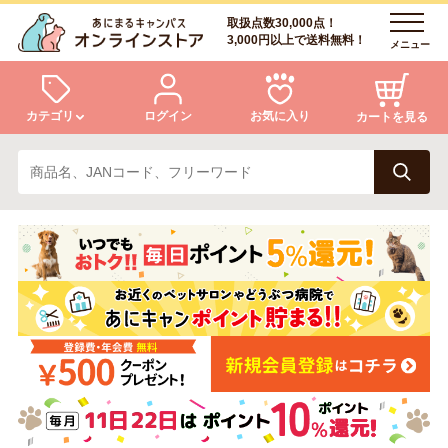
取扱点数30,000点！
3,000円以上で送料無料！
メニュー
カテゴリ
ログイン
お気に入り
カートを見る
犬
猫
ログイン
会員登録
小動物・鳥
アクア・爬虫類・昆虫
あにまるキャンパスについて
アフターサービス
ドッグフード
キャットフード
商品リクエスト
美容・ケア用品
服・おさんぽ用品