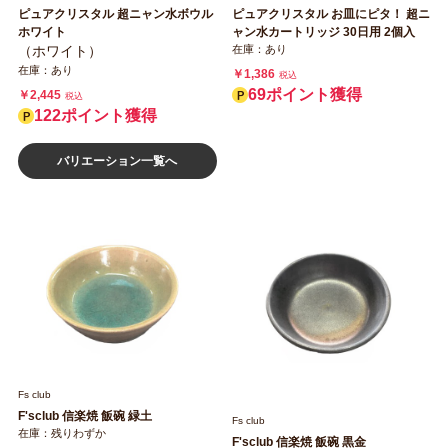
ピュアクリスタル 超ニャン水ボウル
ピュアクリスタル お皿にピタ！ 超ニ
ホワイト
ャン水カートリッジ 30日用 2個入
（ホワイト）
在庫：あり
在庫：あり
￥1,386
税込
69ポイント獲得
￥2,445
税込
122ポイント獲得
バリエーション一覧へ
Fs club
F'sclub 信楽焼 飯碗 緑土
Fs club
在庫：残りわずか
F'sclub 信楽焼 飯碗 黒金