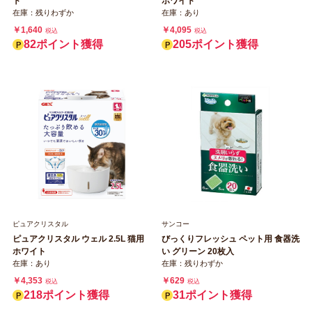
ト
ホワイト
在庫：残りわずか
在庫：あり
￥1,640
￥4,095
税込
税込
82ポイント獲得
205ポイント獲得
ピュアクリスタル
サンコー
ピュアクリスタル ウェル 2.5L 猫用
びっくりフレッシュ ペット用 食器洗
ホワイト
い グリーン 20枚入
在庫：あり
在庫：残りわずか
￥4,353
￥629
税込
税込
218ポイント獲得
31ポイント獲得