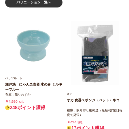
バリエーション一覧へ
ペッツルート
瀬戸焼 にゃん楽食器 水のみ ミルキ
ーブルー
オカ
在庫：残りわずか
オカ 食器スポンジ（ペット）ネコ
￥4,950
税込
248ポイント獲得
在庫：取り寄せ後発送（最短4営業日程
度で発送）
￥252
税込
13ポイント獲得