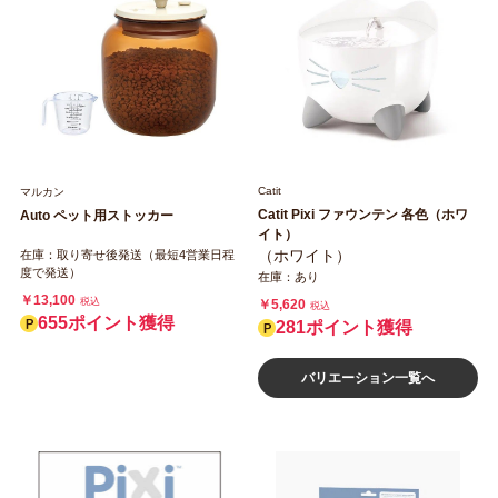
Catit
マルカン
Catit Pixi ファウンテン 各色（ホワ
Auto ペット用ストッカー
イト）
（ホワイト）
在庫：取り寄せ後発送（最短4営業日程
度で発送）
在庫：あり
￥13,100
税込
￥5,620
税込
655ポイント獲得
281ポイント獲得
バリエーション一覧へ