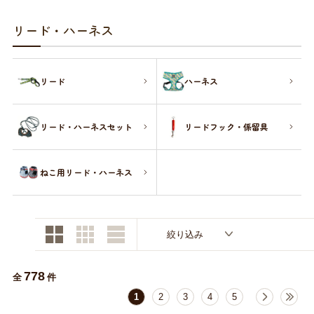
お買い物ガイド
リード・ハーネス
日用品（デイリー）
リビング雑貨
お問い合わせ
リード
ハーネス
トリマーグッズ
シニアサポート
リード・ハーネスセット
リードフック・係留具
ねこ用リード・ハーネス
絞り込み
778
全
件
1
2
3
4
5