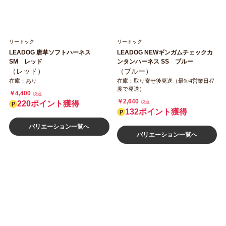
リードッグ
リードッグ
LEADOG 唐草ソフトハーネス
LEADOG NEWギンガムチェックカ
SM レッド
ンタンハーネス SS ブルー
（レッド）
（ブルー）
在庫：あり
在庫：取り寄せ後発送（最短4営業日程
度で発送）
￥4,400
税込
￥2,640
220ポイント獲得
税込
132ポイント獲得
バリエーション一覧へ
バリエーション一覧へ