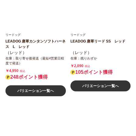
リードッグ
リードッグ
LEADOG 唐草カンタンソフトハーネ
LEADOG 唐草リード SS レッド
ス L レッド
（レッド）
（レッド）
在庫：取り寄せ後発送（最短4営業日程
在庫：残りわずか
度で発送）
￥2,090
税込
￥4,950
税込
105ポイント獲得
248ポイント獲得
バリエーション一覧へ
バリエーション一覧へ