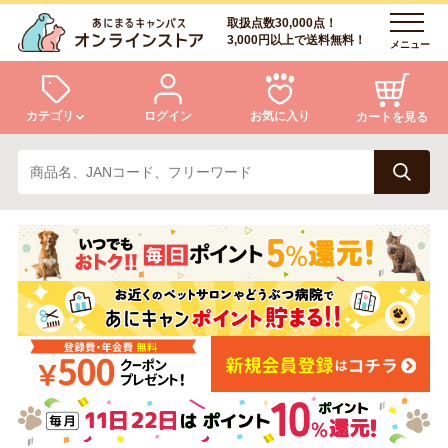
取扱点数30,000点！
3,000円以上で送料無料！
メニュー
カテゴリ
ログイン
お気に入り
カートを見る
犬
猫
ログイン
会員登録
小動物・鳥
アクア・爬虫類・昆虫
あにまるキャンパスについて
アフターサービス
ドッグフード
キャットフード
商品リクエスト
美容・ケア用品
服・おさんぽ用品