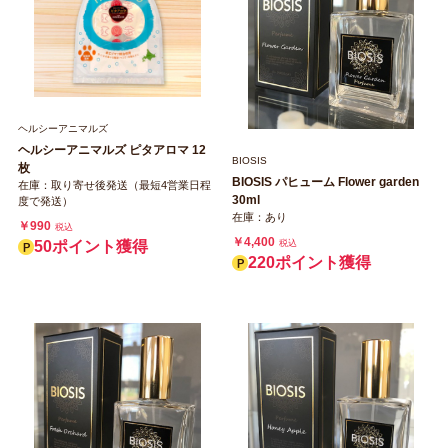
ヘルシーアニマルズ
ヘルシーアニマルズ ピタアロマ 12
BIOSIS
枚
BIOSIS パヒューム Flower garden
在庫：取り寄せ後発送（最短4営業日程
30ml
度で発送）
在庫：あり
￥990
税込
￥4,400
税込
50ポイント獲得
220ポイント獲得