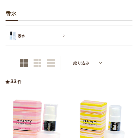
お買い物ガイド
香水
日用品（デイリー）
リビング雑貨
お問い合わせ
香水
トリマーグッズ
シニアサポート
絞り込み
33
全
件