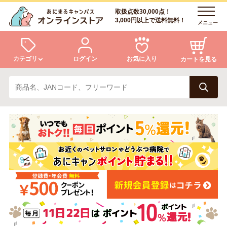
取扱点数30,000点！
3,000円以上で送料無料！
メニュー
カテゴリ
ログイン
お気に入り
カートを見る
犬
猫
ログイン
会員登録
小動物・鳥
アクア・爬虫類・昆虫
あにまるキャンパスについて
アフターサービス
ドッグフード
キャットフード
商品リクエスト
美容・ケア用品
服・おさんぽ用品