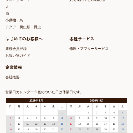
犬
猫
小動物・鳥
アクア・爬虫類・昆虫
はじめてのお客様へ
各種サービス
新規会員登録
修理・アフターサービス
お買い物ガイド
企業情報
会社概要
営業日カレンダー※色のついた日は休業日です。
2026
年
8月
2026
年
9月
日
月
火
水
木
金
土
日
月
火
水
木
金
土
1
1
2
3
4
5
2
3
4
5
6
7
8
6
7
8
9
10
11
12
9
10
11
12
13
14
15
13
14
15
16
17
18
19
16
17
18
19
20
21
22
20
21
22
23
24
25
26