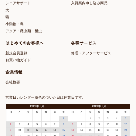
シニアサポート
入荷案内申し込み商品
犬
猫
小動物・鳥
アクア・爬虫類・昆虫
はじめてのお客様へ
各種サービス
新規会員登録
修理・アフターサービス
お買い物ガイド
企業情報
会社概要
営業日カレンダー※色のついた日は休業日です。
2026
年
8月
2026
年
9月
日
月
火
水
木
金
土
日
月
火
水
木
金
土
1
1
2
3
4
5
2
3
4
5
6
7
8
6
7
8
9
10
11
12
9
10
11
12
13
14
15
13
14
15
16
17
18
19
16
17
18
19
20
21
22
20
21
22
23
24
25
26