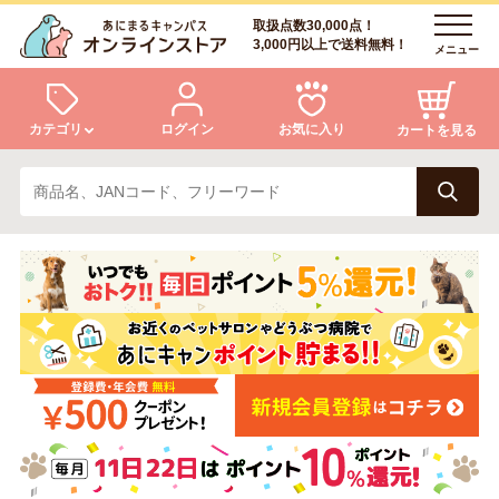
取扱点数30,000点！
3,000円以上で送料無料！
メニュー
カテゴリ
ログイン
お気に入り
カートを見る
犬
猫
ログイン
会員登録
小動物・鳥
アクア・爬虫類・昆虫
あにまるキャンパスについて
アフターサービス
ドッグフード
キャットフード
商品リクエスト
美容・ケア用品
服・おさんぽ用品