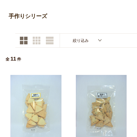
お買い物ガイド
手作りシリーズ
日用品（デイリー）
リビング雑貨
お問い合わせ
トリマーグッズ
シニアサポート
絞り込み
11
全
件