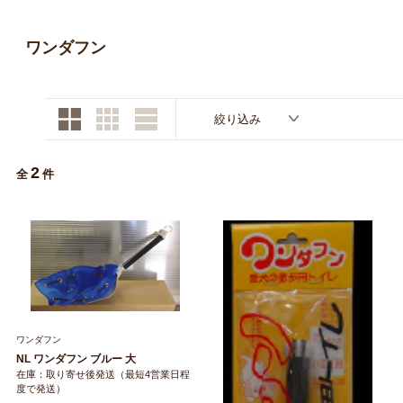
お買い物ガイド
ワンダフン
日用品（デイリー）
リビング雑貨
お問い合わせ
トリマーグッズ
シニアサポート
絞り込み
2
全
件
ワンダフン
NL ワンダフン ブルー 大
在庫：取り寄せ後発送（最短4営業日程
度で発送）