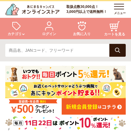
取扱点数30,000点！
3,000円以上で送料無料！
メニュー
カテゴリ
ログイン
お気に入り
カートを見る
犬
猫
ログイン
会員登録
小動物・鳥
アクア・爬虫類・昆虫
あにまるキャンパスについて
アフターサービス
ドッグフード
キャットフード
商品リクエスト
美容・ケア用品
服・おさんぽ用品