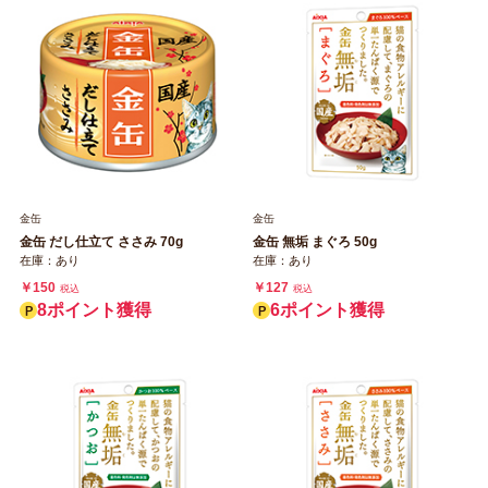
金缶
金缶
金缶 だし仕立て ささみ 70g
金缶 無垢 まぐろ 50g
在庫：あり
在庫：あり
￥150
￥127
税込
税込
8ポイント獲得
6ポイント獲得