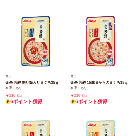
金缶
金缶
金缶 芳醇 削り節入りまぐろ35ｇ
金缶 芳醇 15歳頃からのまぐろ35ｇ
在庫：あり
在庫：あり
￥110
￥110
税込
税込
6ポイント獲得
6ポイント獲得