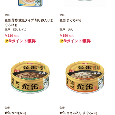
金缶
金缶
金缶 芳醇 減塩タイプ 削り節入りま
金缶 まぐろ70g
ぐろ35ｇ
在庫：残りわずか
在庫：あり
￥110
￥150
税込
税込
6ポイント獲得
8ポイント獲得
金缶
金缶
金缶 かつお70g
金缶 ささみ入り まぐろ70g