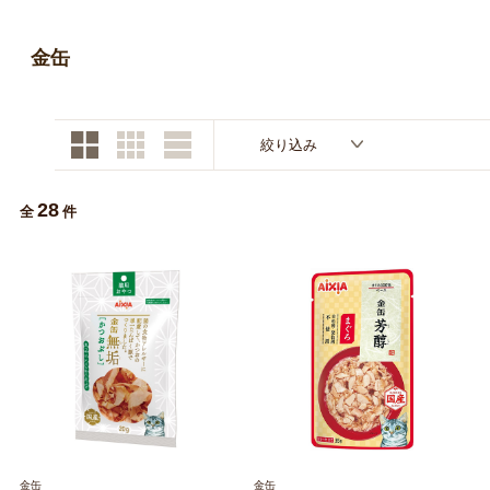
お買い物ガイド
金缶
日用品（デイリー）
リビング雑貨
お問い合わせ
トリマーグッズ
シニアサポート
絞り込み
28
全
件
金缶
金缶