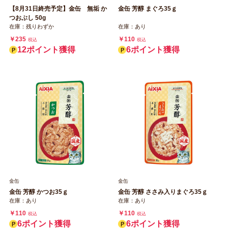
【8月31日終売予定】金缶 無垢 か
金缶 芳醇 まぐろ35ｇ
つおぶし 50g
在庫：残りわずか
在庫：あり
￥235
￥110
税込
税込
12ポイント獲得
6ポイント獲得
金缶
金缶
金缶 芳醇 かつお35ｇ
金缶 芳醇 ささみ入りまぐろ35ｇ
在庫：あり
在庫：あり
￥110
￥110
税込
税込
6ポイント獲得
6ポイント獲得