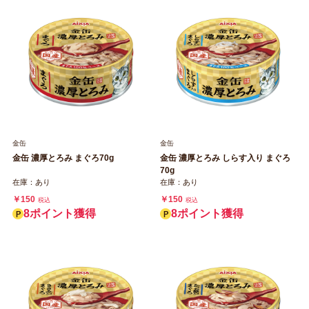
金缶
金缶
金缶 濃厚とろみ まぐろ70g
金缶 濃厚とろみ しらす入り まぐろ
70g
在庫：あり
在庫：あり
￥150
￥150
税込
税込
8ポイント獲得
8ポイント獲得