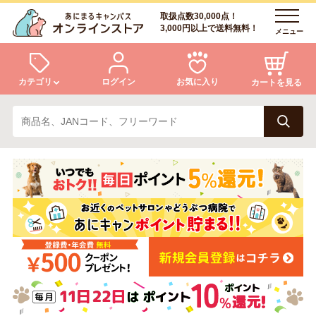
取扱点数30,000点！
3,000円以上で送料無料！
メニュー
カテゴリ
ログイン
お気に入り
カートを見る
犬
猫
ログイン
会員登録
小動物・鳥
アクア・爬虫類・昆虫
あにまるキャンパスについて
アフターサービス
ドッグフード
キャットフード
商品リクエスト
美容・ケア用品
服・おさんぽ用品