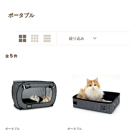
お買い物ガイド
ポータブル
日用品（デイリー）
リビング雑貨
お問い合わせ
トリマーグッズ
シニアサポート
絞り込み
5
全
件
ポータブル
ポータブル