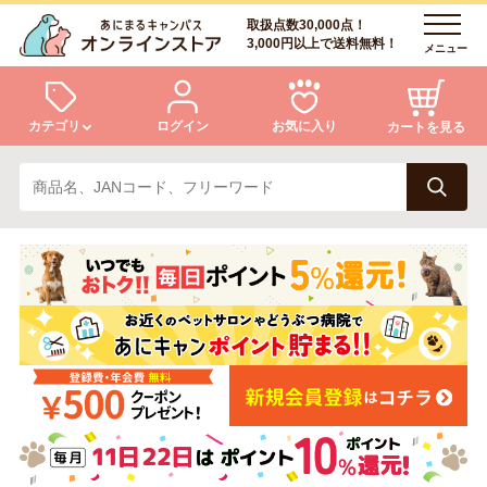
取扱点数30,000点！
3,000円以上で送料無料！
メニュー
カテゴリ
ログイン
お気に入り
カートを見る
犬
猫
ログイン
会員登録
小動物・鳥
アクア・爬虫類・昆虫
あにまるキャンパスについて
アフターサービス
ドッグフード
キャットフード
商品リクエスト
美容・ケア用品
服・おさんぽ用品