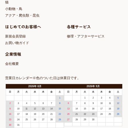
猫
小動物・鳥
アクア・爬虫類・昆虫
はじめてのお客様へ
各種サービス
新規会員登録
修理・アフターサービス
お買い物ガイド
企業情報
会社概要
営業日カレンダー※色のついた日は休業日です。
2026
年
8月
2026
年
9月
日
月
火
水
木
金
土
日
月
火
水
木
金
土
1
1
2
3
4
5
2
3
4
5
6
7
8
6
7
8
9
10
11
12
9
10
11
12
13
14
15
13
14
15
16
17
18
19
16
17
18
19
20
21
22
20
21
22
23
24
25
26
23
24
25
26
27
28
29
27
28
29
30
30
31