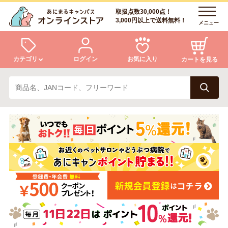
取扱点数30,000点！
3,000円以上で送料無料！
メニュー
カテゴリ
ログイン
お気に入り
カートを見る
犬
猫
ログイン
会員登録
小動物・鳥
アクア・爬虫類・昆虫
あにまるキャンパスについて
アフターサービス
ドッグフード
キャットフード
商品リクエスト
美容・ケア用品
服・おさんぽ用品