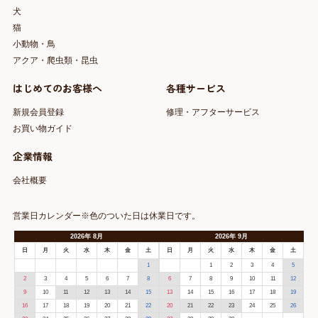
犬
猫
小動物・鳥
アクア・爬虫類・昆虫
はじめてのお客様へ
各種サービス
新規会員登録
修理・アフターサービス
お買い物ガイド
企業情報
会社概要
営業日カレンダー※色のついた日は休業日です。
2026
年
8月
2026
年
9月
日
月
火
水
木
金
土
日
月
火
水
木
金
土
1
1
2
3
4
5
2
3
4
5
6
7
8
6
7
8
9
10
11
12
9
10
11
12
13
14
15
13
14
15
16
17
18
19
16
17
18
19
20
21
22
20
21
22
23
24
25
26