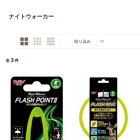
お買い物ガイド
ナイトウォーカー
日用品（デイリー）
リビング雑貨
お問い合わせ
トリマーグッズ
シニアサポート
絞り込み
3
全
件