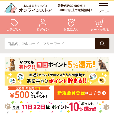
取扱点数30,000点！
3,000円以上で送料無料！
メニュー
カテゴリ
ログイン
お気に入り
カートを見る
犬
猫
ログイン
会員登録
小動物・鳥
アクア・爬虫類・昆虫
あにまるキャンパスについて
アフターサービス
ドッグフード
キャットフード
商品リクエスト
美容・ケア用品
服・おさんぽ用品