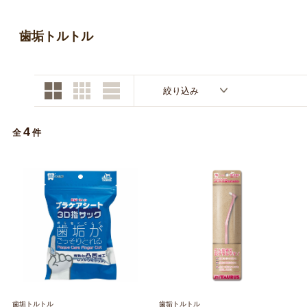
お買い物ガイド
歯垢トルトル
日用品（デイリー）
リビング雑貨
お問い合わせ
トリマーグッズ
シニアサポート
絞り込み
4
全
件
歯垢トルトル
歯垢トルトル