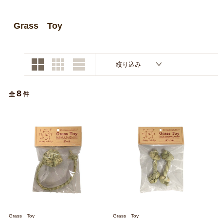
お買い物ガイド
Grass Toy
日用品（デイリー）
リビング雑貨
お問い合わせ
トリマーグッズ
シニアサポート
絞り込み
8
全
件
Grass Toy
Grass Toy