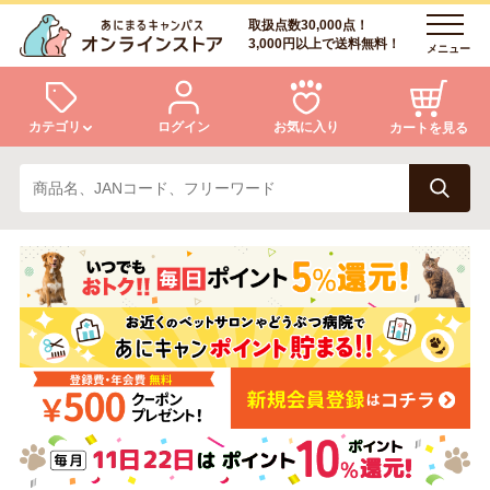
取扱点数30,000点！
3,000円以上で送料無料！
メニュー
カテゴリ
ログイン
お気に入り
カートを見る
犬
猫
ログイン
会員登録
小動物・鳥
アクア・爬虫類・昆虫
あにまるキャンパスについて
アフターサービス
ドッグフード
キャットフード
商品リクエスト
美容・ケア用品
服・おさんぽ用品