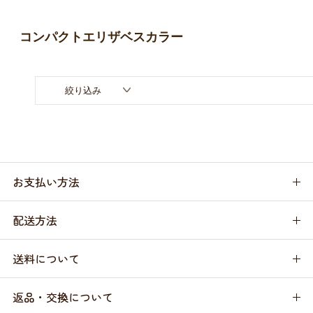
お買い物ガイド
コンパクトエリザベスカラー
日用品（デイリー）
リビング雑貨
お問い合わせ
トリマーグッズ
シニアサポート
絞り込み
お支払い方法
配送方法
送料について
返品・交換について