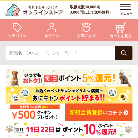
取扱点数30,000点！
3,000円以上で送料無料！
メニュー
カテゴリ
ログイン
お気に入り
カートを見る
犬
猫
ログイン
会員登録
小動物・鳥
アクア・爬虫類・昆虫
あにまるキャンパスについて
アフターサービス
ドッグフード
キャットフード
商品リクエスト
美容・ケア用品
服・おさんぽ用品