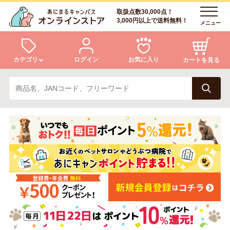
取扱点数30,000点！
3,000円以上で送料無料！
メニュー
カテゴリ
ログイン
お気に入り
カートを見る
犬
猫
ログイン
会員登録
小動物・鳥
アクア・爬虫類・昆虫
あにまるキャンパスについて
アフターサービス
ドッグフード
キャットフード
商品リクエスト
美容・ケア用品
服・おさんぽ用品