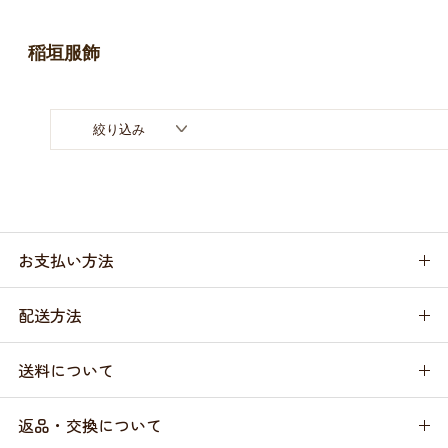
お買い物ガイド
稲垣服飾
日用品（デイリー）
リビング雑貨
お問い合わせ
トリマーグッズ
シニアサポート
絞り込み
お支払い方法
配送方法
送料について
返品・交換について