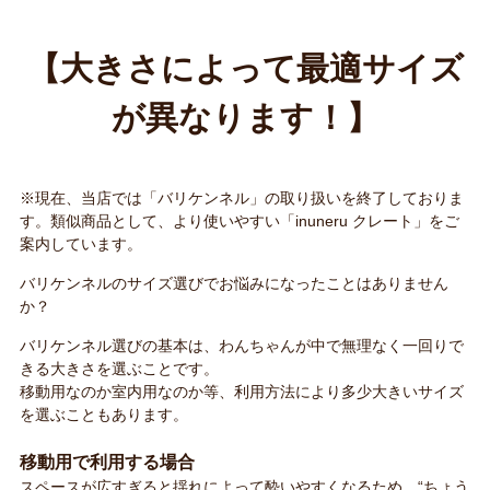
お買い物ガイド
日用品（デイリー）
リビング雑貨
お問い合わせ
【大きさによって最適サイズ
が異なります！】
トリマーグッズ
シニアサポート
※現在、当店では「バリケンネル」の取り扱いを終了しておりま
す。類似商品として、より使いやすい「inuneru クレート」をご
案内しています。
バリケンネルのサイズ選びでお悩みになったことはありません
か？
バリケンネル選びの基本は、わんちゃんが中で無理なく一回りで
きる大きさを選ぶことです。
移動用なのか室内用なのか等、利用方法により多少大きいサイズ
を選ぶこともあります。
移動用で利用する場合
スペースが広すぎると揺れによって酔いやすくなるため、“ちょう