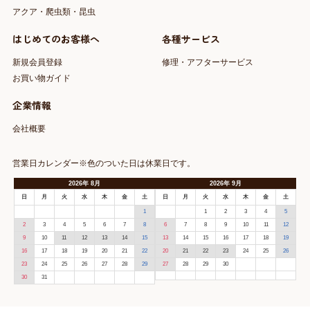
アクア・爬虫類・昆虫
はじめてのお客様へ
各種サービス
新規会員登録
修理・アフターサービス
お買い物ガイド
企業情報
会社概要
営業日カレンダー※色のついた日は休業日です。
2026
年
8月
2026
年
9月
日
月
火
水
木
金
土
日
月
火
水
木
金
土
1
1
2
3
4
5
2
3
4
5
6
7
8
6
7
8
9
10
11
12
9
10
11
12
13
14
15
13
14
15
16
17
18
19
16
17
18
19
20
21
22
20
21
22
23
24
25
26
23
24
25
26
27
28
29
27
28
29
30
30
31