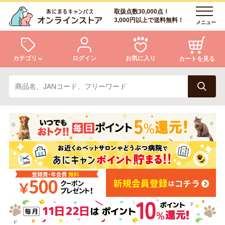
取扱点数30,000点！
3,000円以上で送料無料！
メニュー
カテゴリ
ログイン
お気に入り
カートを見る
犬
猫
ログイン
会員登録
小動物・鳥
アクア・爬虫類・昆虫
あにまるキャンパスについて
アフターサービス
ドッグフード
キャットフード
商品リクエスト
美容・ケア用品
服・おさんぽ用品