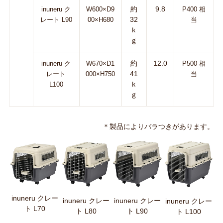
約
9.8
inuneru ク
W600×D9
P400 相
32
レート L90
00×H680
当
ｋ
ｇ
約
12.0
inuneru ク
W670×D1
P500 相
41
レート
000×H750
当
ｋ
L100
ｇ
＊製品によりバラつきがあります。
inuneru クレー
inuneru クレー
inuneru クレー
inuneru クレー
ト L70
ト L80
ト L90
ト L100