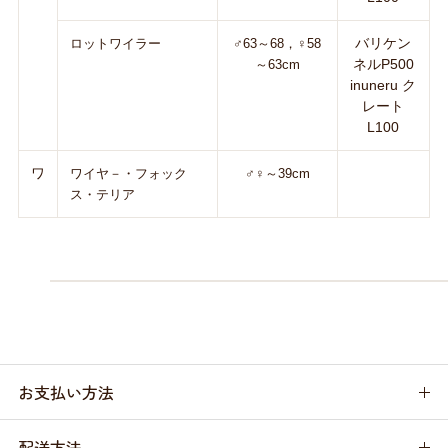
バリケン
ロットワイラー
♂63～68，♀58
ネルP500
～63cm
inuneru ク
レート
L100
ワ
ワイヤ－・フォック
♂♀～39cm
ス・テリア
お支払い方法
配送方法