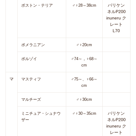
バリケン
ボストン・テリア
♂♀28～38cm
ネルP200
inuneru ク
レート
L70
ポメラニアン
♂♀20cm
ボルゾイ
♂74～，♀68～
cm
マ
マスティフ
♂75～、♀66～
cm
マルチーズ
♂♀30cm
バリケン
ミニチュア・シュナウ
♂♀30～35cm
ネルP200
ザー
inuneru ク
レート