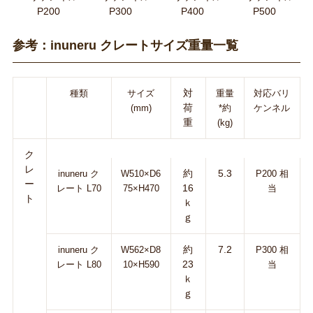
P200
P300
P400
P500
参考：inuneru クレートサイズ重量一覧
対
種類
サイズ
重量
対応バリ
荷
(mm)
*約
ケンネル
重
(kg)
ク
レ
約
5.3
inuneru ク
W510×D6
P200 相
ー
16
レート L70
75×H470
当
ト
ｋ
ｇ
約
7.2
inuneru ク
W562×D8
P300 相
23
レート L80
10×H590
当
ｋ
ｇ