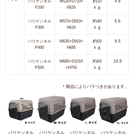
約10
4.8
バリケンネル
W520×D710×
ｋｇ
P200
H535
約40
5.6
バリケンネル
W570×D810×
ｋｇ
P300
H620
約50
9.5
バリケンネル
W635×D910×
ｋｇ
P400
H685
約60
10.9
バリケンネル
W685×D1010
ｋｇ
P500
×H755
＊製品によりバラつきがあります。
バリケンネル
バリケンネル
バリケンネル
バリケンネル