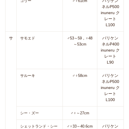
バリケン
コリー
♂♀61cm
ネルP500
inuneru ク
レート
L100
サ
バリケン
サモエド
♂53～59，♀48
ネルP400
～53cm
inuneru ク
レート
L90
バリケン
サルーキ
♂♀58cm
ネルP500
inuneru ク
レート
L100
シー・ズー
♂♀～27cm
バリケン
シェットランド・シー
♂♀33～40.6cm