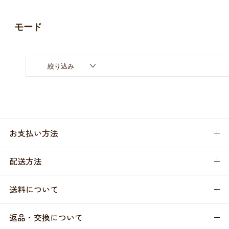
お買い物ガイド
モード
日用品（デイリー）
リビング雑貨
お問い合わせ
トリマーグッズ
シニアサポート
絞り込み
お支払い方法
配送方法
送料について
返品・交換について