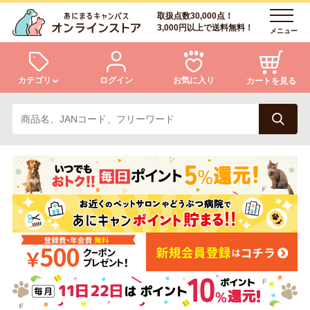
取扱点数30,000点！
3,000円以上で送料無料！
メニュー
カテゴリ
ログイン
お気に入り
カートを見る
犬
猫
ログイン
会員登録
小動物・鳥
アクア・爬虫類・昆虫
あにまるキャンパスについて
アフターサービス
ドッグフード
キャットフード
商品リクエスト
美容・ケア用品
服・おさんぽ用品