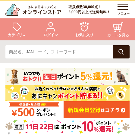
取扱点数30,000点！
3,000円以上で送料無料！
メニュー
カテゴリ
ログイン
お気に入り
カートを見る
犬
猫
ログイン
会員登録
小動物・鳥
アクア・爬虫類・昆虫
あにまるキャンパスについて
アフターサービス
ドッグフード
キャットフード
商品リクエスト
美容・ケア用品
服・おさんぽ用品