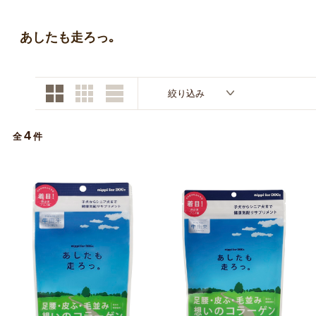
お買い物ガイド
あしたも走ろっ｡
日用品（デイリー）
リビング雑貨
お問い合わせ
トリマーグッズ
シニアサポート
絞り込み
4
全
件