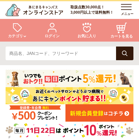
取扱点数30,000点！
3,000円以上で送料無料！
メニュー
カテゴリ
ログイン
お気に入り
カートを見る
犬
猫
ログイン
会員登録
小動物・鳥
アクア・爬虫類・昆虫
あにまるキャンパスについて
アフターサービス
ドッグフード
キャットフード
商品リクエスト
美容・ケア用品
服・おさんぽ用品