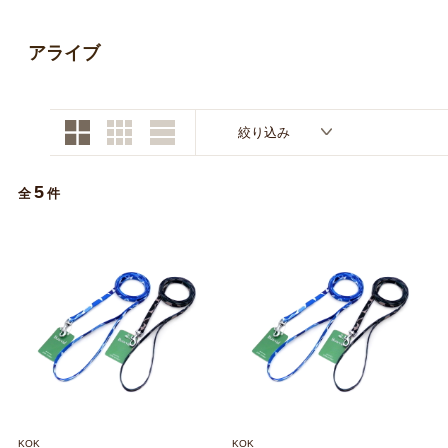
お買い物ガイド
アライブ
日用品（デイリー）
リビング雑貨
お問い合わせ
トリマーグッズ
シニアサポート
絞り込み
5
全
件
KOK
KOK