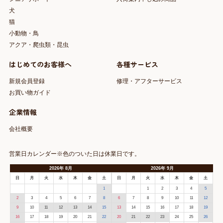
犬
猫
小動物・鳥
アクア・爬虫類・昆虫
はじめてのお客様へ
各種サービス
新規会員登録
修理・アフターサービス
お買い物ガイド
企業情報
会社概要
営業日カレンダー※色のついた日は休業日です。
2026
年
8月
2026
年
9月
日
月
火
水
木
金
土
日
月
火
水
木
金
土
1
1
2
3
4
5
2
3
4
5
6
7
8
6
7
8
9
10
11
12
9
10
11
12
13
14
15
13
14
15
16
17
18
19
16
17
18
19
20
21
22
20
21
22
23
24
25
26