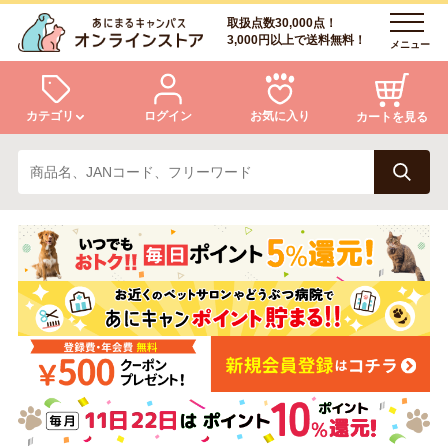
取扱点数30,000点！
3,000円以上で送料無料！
メニュー
カテゴリ
ログイン
お気に入り
カートを見る
犬
猫
ログイン
会員登録
小動物・鳥
アクア・爬虫類・昆虫
あにまるキャンパスについて
アフターサービス
ドッグフード
キャットフード
商品リクエスト
美容・ケア用品
服・おさんぽ用品