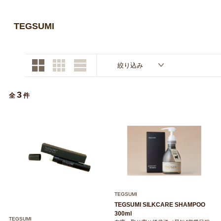
お買い物ガイド
TEGSUMI
日用品（デイリー）
リビング雑貨
お問い合わせ
トリマーグッズ
シニアサポート
絞り込み
3
全
件
TEGSUMI
TEGSUMI SILKCARE SHAMPOO
300ml
TEGSUMI