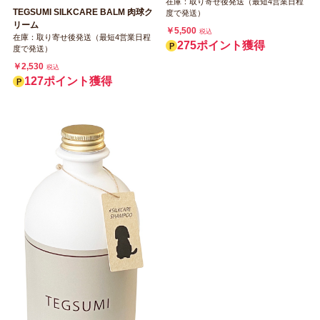
在庫：取り寄せ後発送（最短4営業日程
TEGSUMI SILKCARE BALM 肉球ク
度で発送）
リーム
￥5,500
税込
在庫：取り寄せ後発送（最短4営業日程
275ポイント獲得
度で発送）
￥2,530
税込
127ポイント獲得