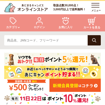
取扱点数30,000点！
3,000円以上で送料無料！
メニュー
カテゴリ
ログイン
お気に入り
カートを見る
犬
猫
ログイン
会員登録
小動物・鳥
アクア・爬虫類・昆虫
あにまるキャンパスについて
アフターサービス
ドッグフード
キャットフード
商品リクエスト
美容・ケア用品
服・おさんぽ用品