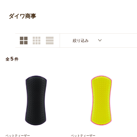
お買い物ガイド
ダイワ商事
日用品（デイリー）
リビング雑貨
お問い合わせ
トリマーグッズ
シニアサポート
絞り込み
5
全
件
ペットティーザー
ペットティーザー