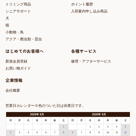
トリミング用品
ポイント履歴
シニアサポート
入荷案内申し込み商品
犬
猫
小動物・鳥
アクア・爬虫類・昆虫
はじめてのお客様へ
各種サービス
新規会員登録
修理・アフターサービス
お買い物ガイド
企業情報
会社概要
営業日カレンダー※色のついた日は休業日です。
2026
年
8月
2026
年
9月
日
月
火
水
木
金
土
日
月
火
水
木
金
土
1
1
2
3
4
5
2
3
4
5
6
7
8
6
7
8
9
10
11
12