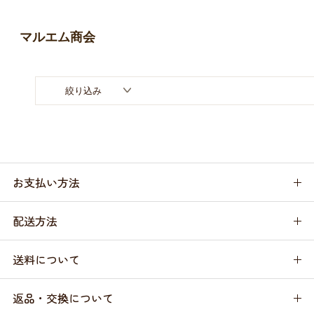
お買い物ガイド
マルエム商会
日用品（デイリー）
リビング雑貨
お問い合わせ
トリマーグッズ
シニアサポート
絞り込み
お支払い方法
配送方法
送料について
返品・交換について