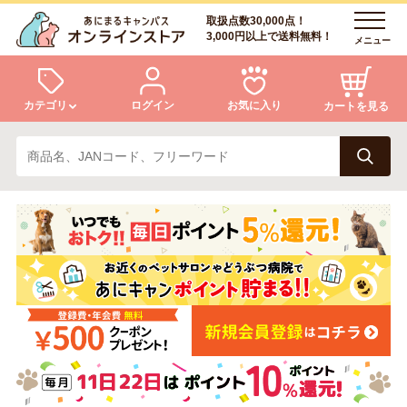
取扱点数30,000点！
3,000円以上で送料無料！
メニュー
カテゴリ
ログイン
お気に入り
カートを見る
犬
猫
ログイン
会員登録
小動物・鳥
アクア・爬虫類・昆虫
あにまるキャンパスについて
アフターサービス
ドッグフード
キャットフード
商品リクエスト
美容・ケア用品
服・おさんぽ用品