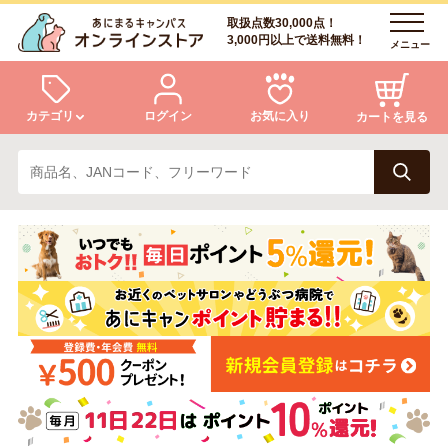
取扱点数30,000点！
3,000円以上で送料無料！
メニュー
カテゴリ
ログイン
お気に入り
カートを見る
犬
猫
ログイン
会員登録
小動物・鳥
アクア・爬虫類・昆虫
あにまるキャンパスについて
アフターサービス
ドッグフード
キャットフード
商品リクエスト
美容・ケア用品
服・おさんぽ用品