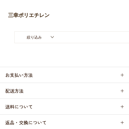
お買い物ガイド
三幸ポリエチレン
日用品（デイリー）
リビング雑貨
お問い合わせ
トリマーグッズ
シニアサポート
絞り込み
お支払い方法
配送方法
送料について
返品・交換について