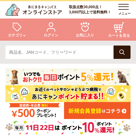
取扱点数30,000点！
3,000円以上で送料無料！
メニュー
カテゴリ
ログイン
お気に入り
カートを見る
犬
猫
ログイン
会員登録
小動物・鳥
アクア・爬虫類・昆虫
あにまるキャンパスについて
アフターサービス
ドッグフード
キャットフード
商品リクエスト
美容・ケア用品
服・おさんぽ用品