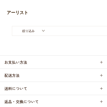
お買い物ガイド
アーリスト
日用品（デイリー）
リビング雑貨
お問い合わせ
トリマーグッズ
シニアサポート
絞り込み
お支払い方法
配送方法
送料について
返品・交換について