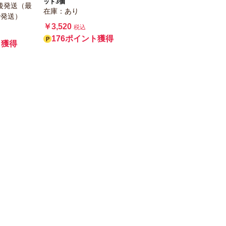
ット3個
後発送（最
在庫：あり
で発送）
￥3,520
税込
176ポイント獲得
ト獲得