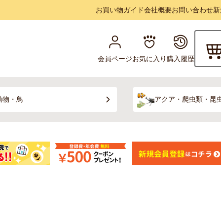
お買い物ガイド
会社概要
お問い合わせ
新
会員ページ
お気に入り
購入履歴
動物・鳥
アクア・爬虫類・昆