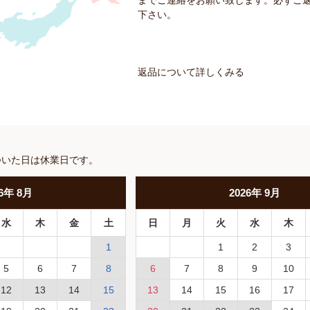
までご連絡をお願い致します。必ずご
下さい。
返品について詳しくみる
ついた日は休業日です。
6
年
8月
2026
年
9月
水
木
金
土
日
月
火
水
木
1
1
2
3
5
6
7
8
6
7
8
9
10
12
13
14
15
13
14
15
16
17