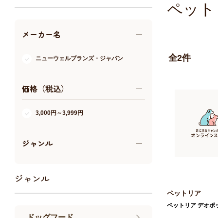
アクア・爬虫類・昆虫
ペット
メーカー名
ドッグフード
キャットフード
全
2
件
ニューウェルブランズ・ジャパン
美容・ケア用品
服・おさんぽ用品
価格（税込）
日用品（デイリー）
リビング雑貨
3,000円～3,999円
トリマーグッズ
シニアサポート
ジャンル
ジャンル
ペットリア
ペットリア デオポ
ドッグフード