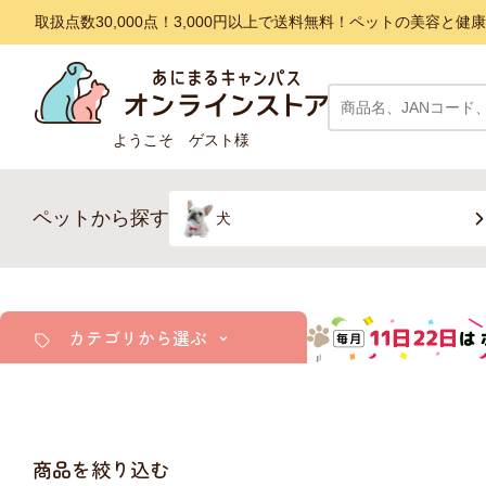
取扱点数30,000点！3,000円以上で送料無料！ペットの美容
ようこそ ゲスト様
ペットから探す
犬
カテゴリから選ぶ
犬
猫
商品を絞り込む
小動物・鳥