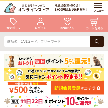
取扱点数30,000点！
3,000円以上で送料無料！
メニュー
カテゴリ
ログイン
お気に入り
カートを見る
犬
猫
ログイン
会員登録
小動物・鳥
アクア・爬虫類・昆虫
あにまるキャンパスについて
アフターサービス
ドッグフード
キャットフード
商品リクエスト
美容・ケア用品
服・おさんぽ用品