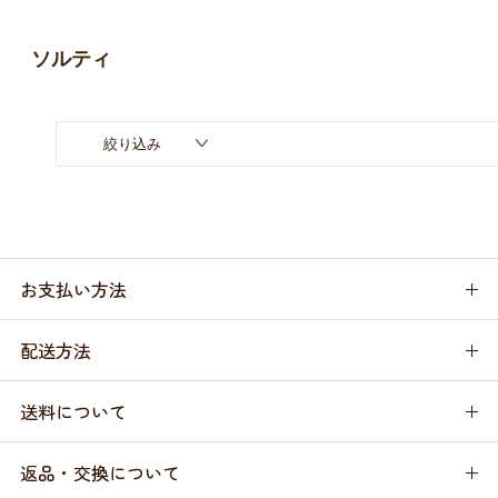
お買い物ガイド
ソルティ
日用品（デイリー）
リビング雑貨
お問い合わせ
トリマーグッズ
シニアサポート
絞り込み
お支払い方法
配送方法
送料について
返品・交換について