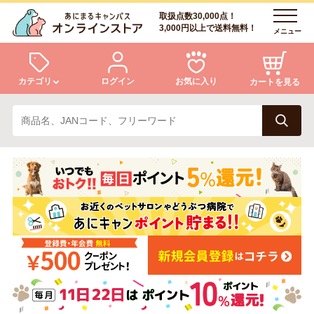
取扱点数30,000点！
3,000円以上で送料無料！
メニュー
カテゴリ
ログイン
お気に入り
カートを見る
犬
猫
ログイン
会員登録
小動物・鳥
アクア・爬虫類・昆虫
あにまるキャンパスについて
アフターサービス
ドッグフード
キャットフード
商品リクエスト
美容・ケア用品
服・おさんぽ用品