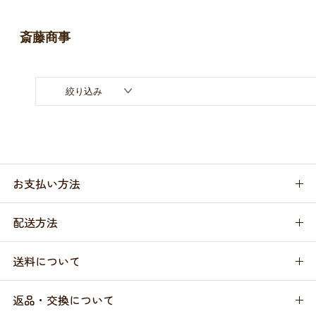
お買い物ガイド
斎藤商事
日用品（デイリー）
リビング雑貨
お問い合わせ
トリマーグッズ
シニアサポート
絞り込み
お支払い方法
配送方法
送料について
返品・交換について