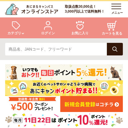
取扱点数30,000点！
3,000円以上で送料無料！
メニュー
カテゴリ
ログイン
お気に入り
カートを見る
犬
猫
ログイン
会員登録
小動物・鳥
アクア・爬虫類・昆虫
あにまるキャンパスについて
アフターサービス
ドッグフード
キャットフード
商品リクエスト
美容・ケア用品
服・おさんぽ用品