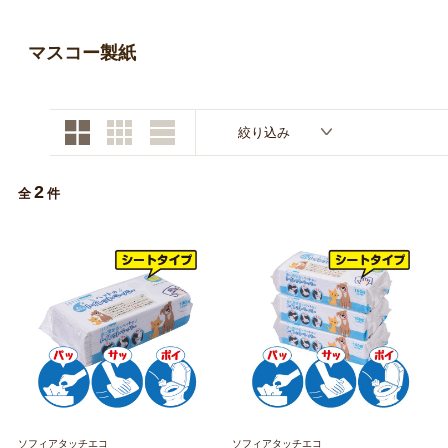
お買い物ガイド
マスコー製紙
日用品（デイリー）
リビング雑貨
お問い合わせ
トリマーグッズ
シニアサポート
絞り込み
2
全
件
ソフィアタッチエコ
ソフィアタッチエコ