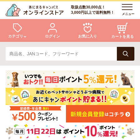
取扱点数30,000点！
3,000円以上で送料無料！
メニュー
カテゴリ
ログイン
お気に入り
カートを見る
犬
猫
ログイン
会員登録
小動物・鳥
アクア・爬虫類・昆虫
あにまるキャンパスについて
アフターサービス
ドッグフード
キャットフード
商品リクエスト
美容・ケア用品
服・おさんぽ用品