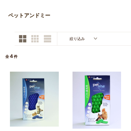
お買い物ガイド
ペットアンドミー
日用品（デイリー）
リビング雑貨
お問い合わせ
トリマーグッズ
シニアサポート
絞り込み
4
全
件