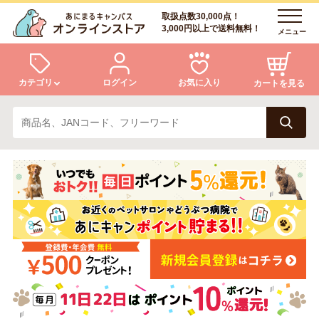
取扱点数30,000点！
3,000円以上で送料無料！
メニュー
カテゴリ
ログイン
お気に入り
カートを見る
犬
猫
ログイン
会員登録
小動物・鳥
アクア・爬虫類・昆虫
あにまるキャンパスについて
アフターサービス
ドッグフード
キャットフード
商品リクエスト
美容・ケア用品
服・おさんぽ用品