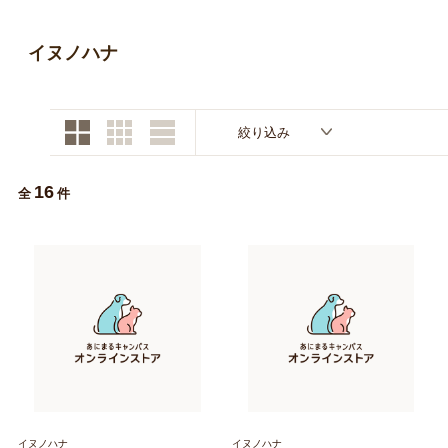
お買い物ガイド
イヌノハナ
日用品（デイリー）
リビング雑貨
お問い合わせ
トリマーグッズ
シニアサポート
絞り込み
16
全
件
イヌノハナ
イヌノハナ