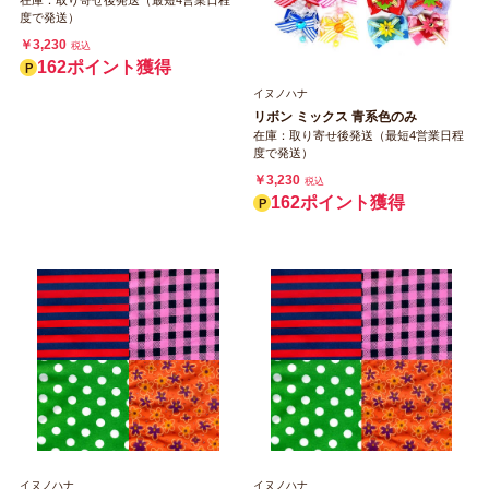
度で発送）
￥3,230
税込
162ポイント獲得
イヌノハナ
リボン ミックス 青系色のみ
在庫：取り寄せ後発送（最短4営業日程
度で発送）
￥3,230
税込
162ポイント獲得
イヌノハナ
イヌノハナ