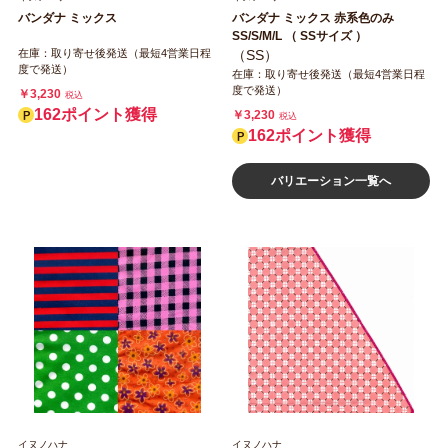
バンダナ ミックス
バンダナ ミックス 赤系色のみ
SS/S/M/L （ SSサイズ ）
在庫：取り寄せ後発送（最短4営業日程
（SS）
度で発送）
在庫：取り寄せ後発送（最短4営業日程
度で発送）
￥3,230
税込
162ポイント獲得
￥3,230
税込
162ポイント獲得
バリエーション一覧へ
イヌノハナ
イヌノハナ