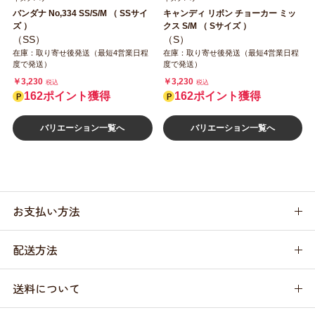
バンダナ No,334 SS/S/M （ SSサイ
キャンディ リボン チョーカー ミッ
ズ ）
クス S/M （ Sサイズ ）
（SS）
（S）
在庫：取り寄せ後発送（最短4営業日程
在庫：取り寄せ後発送（最短4営業日程
度で発送）
度で発送）
￥3,230
￥3,230
税込
税込
162ポイント獲得
162ポイント獲得
バリエーション一覧へ
バリエーション一覧へ
お支払い方法
配送方法
送料について