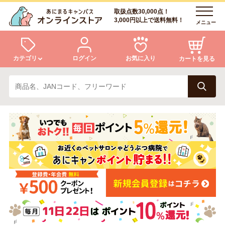
取扱点数30,000点！
3,000円以上で送料無料！
メニュー
カテゴリ
ログイン
お気に入り
カートを見る
犬
猫
ログイン
会員登録
小動物・鳥
アクア・爬虫類・昆虫
あにまるキャンパスについて
アフターサービス
ドッグフード
キャットフード
商品リクエスト
美容・ケア用品
服・おさんぽ用品