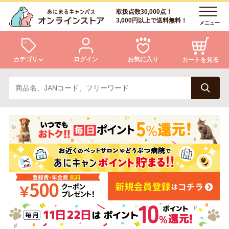
取扱点数30,000点！
3,000円以上で送料無料！
メニュー
カテゴリ
ログイン
お気に入り
カートを見る
犬
猫
ログイン
会員登録
小動物・鳥
アクア・爬虫類・昆虫
あにまるキャンパスについて
アフターサービス
ドッグフード
キャットフード
商品リクエスト
美容・ケア用品
服・おさんぽ用品