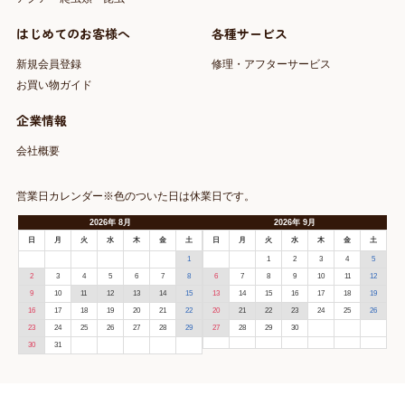
はじめてのお客様へ
各種サービス
新規会員登録
修理・アフターサービス
お買い物ガイド
企業情報
会社概要
営業日カレンダー※色のついた日は休業日です。
2026
年
8月
2026
年
9月
日
月
火
水
木
金
土
日
月
火
水
木
金
土
1
1
2
3
4
5
2
3
4
5
6
7
8
6
7
8
9
10
11
12
9
10
11
12
13
14
15
13
14
15
16
17
18
19
16
17
18
19
20
21
22
20
21
22
23
24
25
26
23
24
25
26
27
28
29
27
28
29
30
30
31