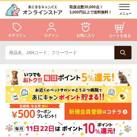
取扱点数30,000点！
3,000円以上で送料無料！
メニュー
カテゴリ
ログイン
お気に入り
カートを見る
犬
猫
ログイン
会員登録
小動物・鳥
アクア・爬虫類・昆虫
あにまるキャンパスについて
アフターサービス
ドッグフード
キャットフード
商品リクエスト
美容・ケア用品
服・おさんぽ用品