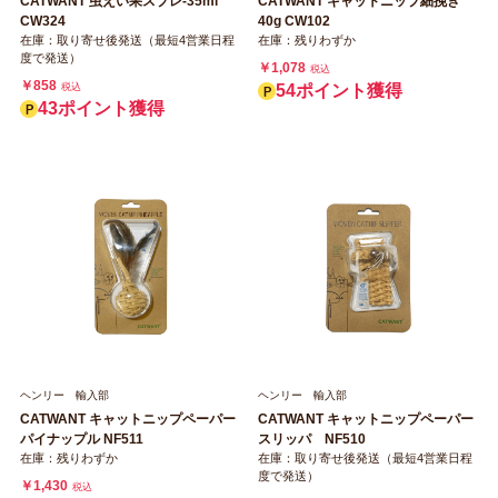
CATWANT 虫えい果スプレ-35ml
CATWANT キャットニップ細挽き
CW324
40g CW102
在庫：取り寄せ後発送（最短4営業日程
在庫：残りわずか
度で発送）
￥1,078
税込
￥858
税込
54ポイント獲得
43ポイント獲得
ヘンリー 輸入部
ヘンリー 輸入部
CATWANT キャットニップペーパー
CATWANT キャットニップペーパー
パイナップル NF511
スリッパ NF510
在庫：残りわずか
在庫：取り寄せ後発送（最短4営業日程
度で発送）
￥1,430
税込