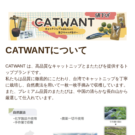
お買い物ガイド
日用品（デイリー）
リビング雑貨
お問い合わせ
トリマーグッズ
シニアサポート
CATWANTについて
CATWANT は、高品質なキャットニップとまたたびを提供するト
ップブランドです。
私たちは品質に徹底的にこだわり、台湾でキャットニップを丁寧
に栽培し、自然農法を用いて一枚一枚手摘みで収穫しています。
また、プレミアム品質のまたたびは、中国の清らかな長白山から
厳選して仕入れています。