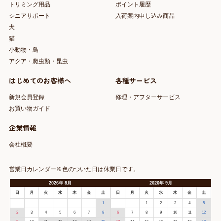
トリミング用品
ポイント履歴
シニアサポート
入荷案内申し込み商品
犬
猫
小動物・鳥
アクア・爬虫類・昆虫
はじめてのお客様へ
各種サービス
新規会員登録
修理・アフターサービス
お買い物ガイド
企業情報
会社概要
営業日カレンダー※色のついた日は休業日です。
2026
年
8月
2026
年
9月
日
月
火
水
木
金
土
日
月
火
水
木
金
土
1
1
2
3
4
5
2
3
4
5
6
7
8
6
7
8
9
10
11
12