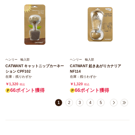
ヘンリー 輸入部
ヘンリー 輸入部
CATWANT キャットニップカーネー
CATWANT 起きあがりカナリア
ション CPF102
NF114
在庫：残りわずか
在庫：残りわずか
￥1,320
￥1,320
税込
税込
66ポイント獲得
66ポイント獲得
1
2
3
4
5