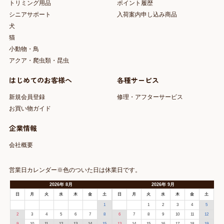
トリミング用品
ポイント履歴
シニアサポート
入荷案内申し込み商品
犬
猫
小動物・鳥
アクア・爬虫類・昆虫
はじめてのお客様へ
各種サービス
新規会員登録
修理・アフターサービス
お買い物ガイド
企業情報
会社概要
営業日カレンダー※色のついた日は休業日です。
2026
年
8月
2026
年
9月
日
月
火
水
木
金
土
日
月
火
水
木
金
土
1
1
2
3
4
5
2
3
4
5
6
7
8
6
7
8
9
10
11
12
9
10
11
12
13
14
15
13
14
15
16
17
18
19