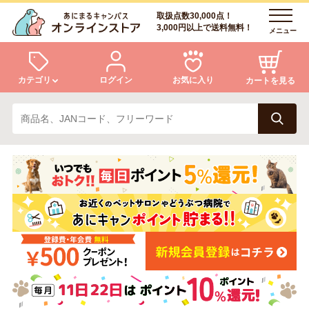
取扱点数30,000点！
3,000円以上で送料無料！
メニュー
カテゴリ
ログイン
お気に入り
カートを見る
犬
猫
ログイン
会員登録
小動物・鳥
アクア・爬虫類・昆虫
あにまるキャンパスについて
アフターサービス
ドッグフード
キャットフード
商品リクエスト
美容・ケア用品
服・おさんぽ用品