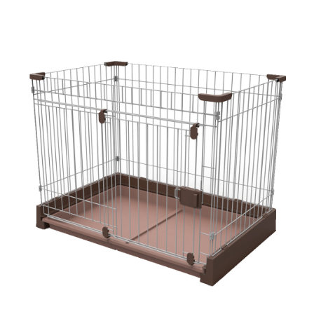
お買い物ガイド
日用品（デイリー）
リビング雑貨
お問い合わせ
トリマーグッズ
シニアサポート