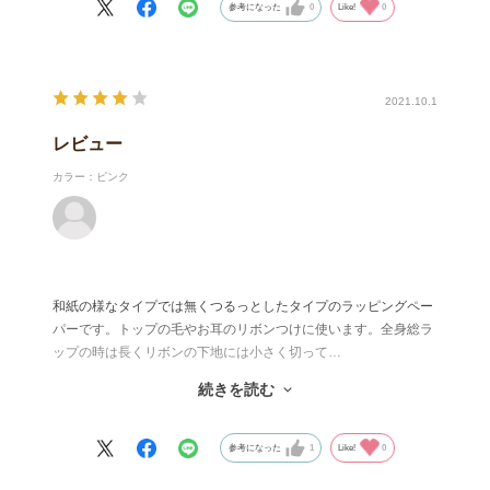
参考になった
0
Like!
0
2021.10.1
レビュー
カラー：ピンク
和紙の様なタイプでは無くつるっとしたタイプのラッピングペー
パーです。トップの毛やお耳のリボンつけに使います。全身総ラ
ップの時は長くリボンの下地には小さく切って…
ツルツルしてるので毛にあたる部分には少し折って使うと毛の巻
続きを読む
き込みが少なく巻きやすいです。巻いた後の厚みもあまり出る事
なく毛との摩擦も無くいいと思います。
参考になった
1
Like!
0