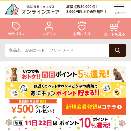
取扱点数30,000点！
3,000円以上で送料無料！
メニュー
カテゴリ
ログイン
お気に入り
カートを見る
犬
猫
ログイン
会員登録
小動物・鳥
アクア・爬虫類・昆虫
あにまるキャンパスについて
アフターサービス
ドッグフード
キャットフード
商品リクエスト
美容・ケア用品
服・おさんぽ用品