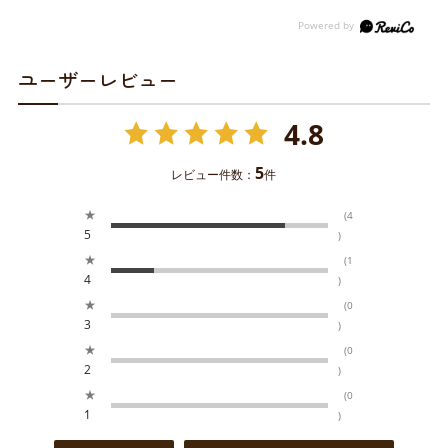
ユーザーレビュー
4.8
5
レビュー件数：
件
★
(4
5
)
★
(1
4
)
★
(0
3
)
★
(0
2
)
★
(0
1
)