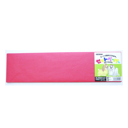
お買い物ガイド
日用品（デイリー）
リビング雑貨
お問い合わせ
トリマーグッズ
シニアサポート