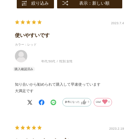
絞り込み
表示：新しい順
2023.7.4
使いやすいです
カラー：レッド
年代:
50代
性別:
女性
知り合いから勧められて購入して早速使っています
大満足です
参考になった
0
Like!
0
2023.2.19