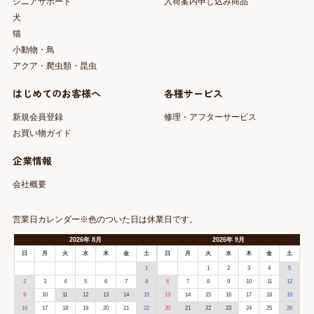
シニアサポート
入荷案内申し込み商品
犬
猫
小動物・鳥
アクア・爬虫類・昆虫
はじめてのお客様へ
各種サービス
新規会員登録
修理・アフターサービス
お買い物ガイド
企業情報
会社概要
営業日カレンダー※色のついた日は休業日です。
2026
年
8月
2026
年
9月
日
月
火
水
木
金
土
日
月
火
水
木
金
土
1
1
2
3
4
5
2
3
4
5
6
7
8
6
7
8
9
10
11
12
9
10
11
12
13
14
15
13
14
15
16
17
18
19
16
17
18
19
20
21
22
20
21
22
23
24
25
26