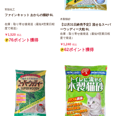
常陸化工
ファインキャット おからの猫砂 6L
木製猫砂
在庫：取り寄せ後発送（最短4営業日程
【12月31日終売予定】流せるスーパ
度で発送）
ーウッディー大粒 6L
在庫：取り寄せ後発送（最短4営業日程
￥1,520
税込
度で発送）
76ポイント獲得
￥1,240
税込
62ポイント獲得