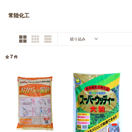
お買い物ガイド
常陸化工
日用品（デイリー）
リビング雑貨
お問い合わせ
トリマーグッズ
シニアサポート
絞り込み
7
全
件