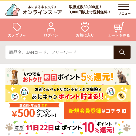
取扱点数30,000点！
3,000円以上で送料無料！
メニュー
カテゴリ
ログイン
お気に入り
カートを見る
犬
猫
ログイン
会員登録
小動物・鳥
アクア・爬虫類・昆虫
あにまるキャンパスについて
アフターサービス
ドッグフード
キャットフード
商品リクエスト
美容・ケア用品
服・おさんぽ用品