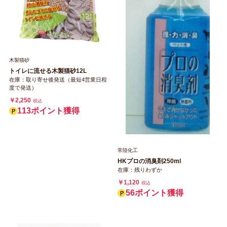
木製猫砂
トイレに流せる木製猫砂12L
在庫：取り寄せ後発送（最短4営業日程
度で発送）
￥2,250
税込
113ポイント獲得
常陸化工
HKプロの消臭剤250ml
在庫：残りわずか
￥1,120
税込
56ポイント獲得