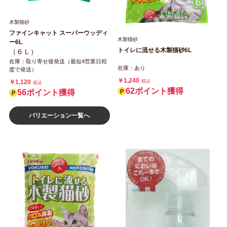
木製猫砂
ファインキャット スーパーウッディ
木製猫砂
ー6L
トイレに流せる木製猫砂6L
（６Ｌ）
在庫：取り寄せ後発送（最短4営業日程
在庫：あり
度で発送）
￥1,240
税込
￥1,120
税込
62ポイント獲得
56ポイント獲得
バリエーション一覧へ