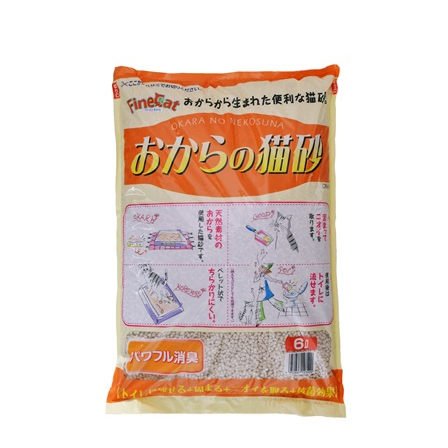
お買い物ガイド
日用品（デイリー）
リビング雑貨
お問い合わせ
トリマーグッズ
シニアサポート