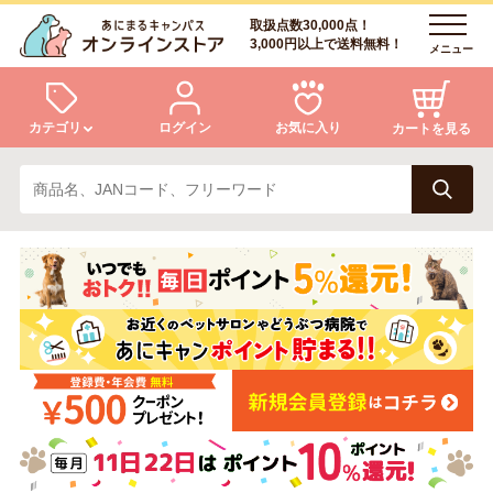
取扱点数30,000点！
3,000円以上で送料無料！
メニュー
カテゴリ
ログイン
お気に入り
カートを見る
犬
猫
ログイン
会員登録
小動物・鳥
アクア・爬虫類・昆虫
あにまるキャンパスについて
アフターサービス
ドッグフード
キャットフード
商品リクエスト
美容・ケア用品
服・おさんぽ用品