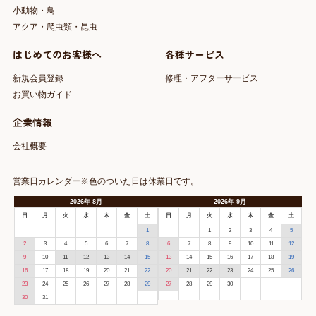
小動物・鳥
アクア・爬虫類・昆虫
はじめてのお客様へ
各種サービス
新規会員登録
修理・アフターサービス
お買い物ガイド
企業情報
会社概要
営業日カレンダー※色のついた日は休業日です。
2026
年
8月
2026
年
9月
日
月
火
水
木
金
土
日
月
火
水
木
金
土
1
1
2
3
4
5
2
3
4
5
6
7
8
6
7
8
9
10
11
12
9
10
11
12
13
14
15
13
14
15
16
17
18
19
16
17
18
19
20
21
22
20
21
22
23
24
25
26
23
24
25
26
27
28
29
27
28
29
30
30
31