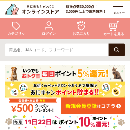
取扱点数30,000点！
3,000円以上で送料無料！
メニュー
カテゴリ
ログイン
お気に入り
カートを見る
犬
猫
ログイン
会員登録
小動物・鳥
アクア・爬虫類・昆虫
あにまるキャンパスについて
アフターサービス
ドッグフード
キャットフード
商品リクエスト
美容・ケア用品
服・おさんぽ用品