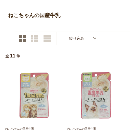
お買い物ガイド
ねこちゃんの国産牛乳
日用品（デイリー）
リビング雑貨
お問い合わせ
トリマーグッズ
シニアサポート
絞り込み
11
全
件
ねこちゃんの国産牛乳
ねこちゃんの国産牛乳