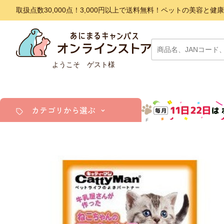
取扱点数30,000点！3,000円以上で送料無料！ペットの美容
ようこそ ゲスト様
カテゴリから選ぶ
犬
猫
小動物・鳥
アクア・爬虫類・昆虫
ドッグフード