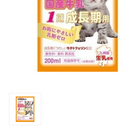
キャットフード
美容・ケア用品
服・おさんぽ用品
日用品（デイリー）
リビング雑貨
トリマーグッズ
シニアサポート