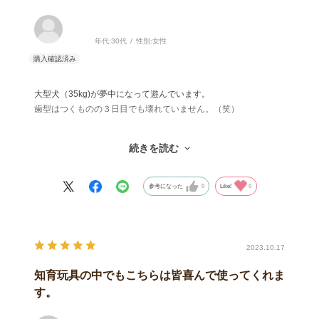
年代:
30代
性別:
女性
大型犬（35kg)が夢中になって遊んでいます。
歯型はつくものの３日目でも壊れていません。（笑）
上下で分割（キャップのように回すタイプ）できるので丸洗いも
続きを読む
できました！
参考になった
0
Like!
0
2023.10.17
知育玩具の中でもこちらは皆喜んで使ってくれま
す。