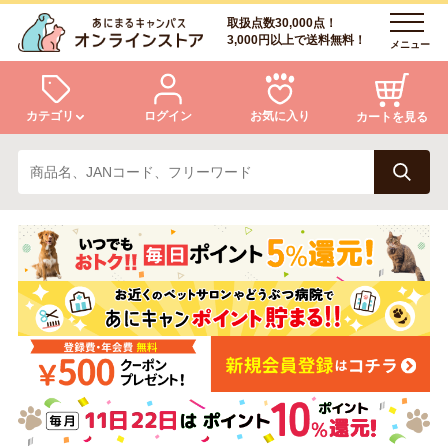
取扱点数30,000点！
3,000円以上で送料無料！
メニュー
カテゴリ
ログイン
お気に入り
カートを見る
犬
猫
ログイン
会員登録
小動物・鳥
アクア・爬虫類・昆虫
あにまるキャンパスについて
アフターサービス
ドッグフード
キャットフード
商品リクエスト
美容・ケア用品
服・おさんぽ用品