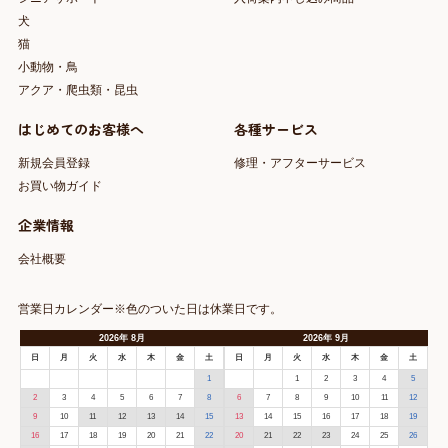
犬
猫
小動物・鳥
アクア・爬虫類・昆虫
はじめてのお客様へ
各種サービス
新規会員登録
修理・アフターサービス
お買い物ガイド
企業情報
会社概要
営業日カレンダー※色のついた日は休業日です。
2026
年
8月
2026
年
9月
日
月
火
水
木
金
土
日
月
火
水
木
金
土
1
1
2
3
4
5
2
3
4
5
6
7
8
6
7
8
9
10
11
12
9
10
11
12
13
14
15
13
14
15
16
17
18
19
16
17
18
19
20
21
22
20
21
22
23
24
25
26