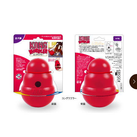
お買い物ガイド
日用品（デイリー）
リビング雑貨
お問い合わせ
トリマーグッズ
シニアサポート